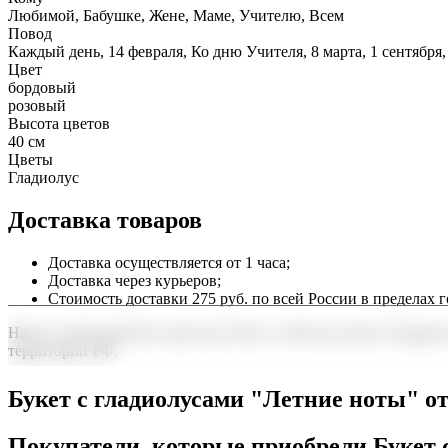
Любимой, Бабушке, Жене, Маме, Учителю, Всем
Повод
Каждый день, 14 февраля, Ко дню Учителя, 8 марта, 1 сентября
Цвет
бордовый
розовый
Высота цветов
40 см
Цветы
Гладиолус
Доставка товаров
Доставка осуществляется от 1 часа;
Доставка через курьеров;
Стоимость доставки 275 руб. по всей России в пределах г
Наша служба работает круглосуточно, чтобы вы могли подарить
территории РФ.
Нужна срочная отправка? Курьер привезет заказ в течение 60 
Букет с гладиолусами "Летние ноты" 
точность до минуты. Выбирайте, где купить и сколько стоит по
Покупатели, которые приобрели Букет 