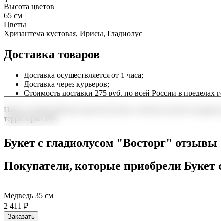
Высота цветов
65 см
Цветы
Хризантема кустовая, Ирисы, Гладиолус
Доставка товаров
Доставка осуществляется от 1 часа;
Доставка через курьеров;
Стоимость доставки 275 руб. по всей России в пределах г
Наша служба работает круглосуточно, чтобы вы могли подарить
территории РФ.
Нужна срочная отправка? Курьер привезет заказ в течение 60 
Букет с гладиолусом "Восторг" отзывы
точность до минуты. Выбирайте, где купить и сколько стоит по
Покупатели, которые приобрели Букет 
Медведь 35 см
2 411
₽
Заказать