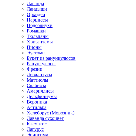
Лаванда
Ландыши
Орхидеи
Нарциссы
Подсолнухи
Ромашки
Тюльпаны
Хризантемы
Пионы
Эустомы
Букет из ранункулюсов
Ранункулюсы
Фрезии
Лизиантусы
Маттиолы
Скабиоза
Амариллисы
Дельфиниумы
Вероника
Астильба
Хелеборус (Морозник)
Лаванда сухоцвет
Клематис
Лагурус
Эрингиум