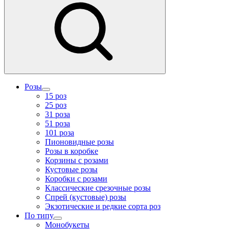
Розы
15 роз
25 роз
31 роза
51 роза
101 роза
Пионовидные розы
Розы в коробке
Корзины с розами
Кустовые розы
Коробки с розами
Классические срезочные розы
Спрей (кустовые) розы
Экзотические и редкие сорта роз
По типу
Монобукеты