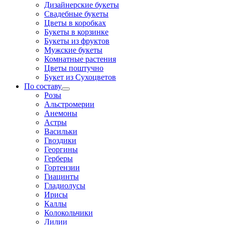
Дизайнерские букеты
Свадебные букеты
Цветы в коробках
Букеты в корзинке
Букеты из фруктов
Мужские букеты
Комнатные растения
Цветы поштучно
Букет из Сухоцветов
По составу
Розы
Альстромерии
Анемоны
Астры
Васильки
Гвоздики
Георгины
Герберы
Гортензии
Гиацинты
Гладиолусы
Ирисы
Каллы
Колокольчики
Лилии