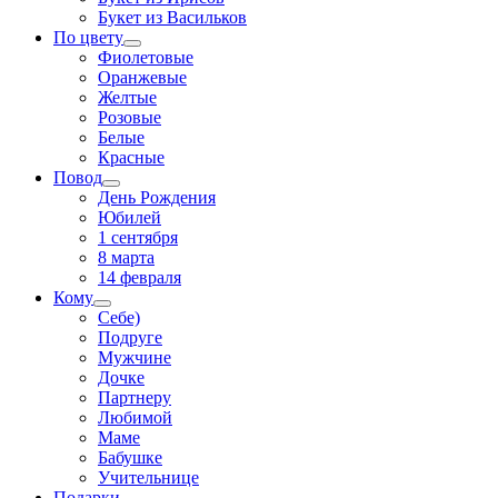
Букет из Васильков
По цвету
Фиолетовые
Оранжевые
Желтые
Розовые
Белые
Красные
Повод
День Рождения
Юбилей
1 сентября
8 марта
14 февраля
Кому
Себе)
Подруге
Мужчине
Дочке
Партнеру
Любимой
Маме
Бабушке
Учительнице
Подарки