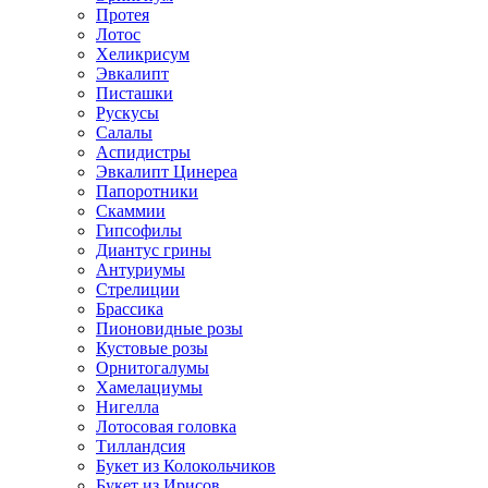
Протея
Лотос
Хеликрисум
Эвкалипт
Писташки
Рускусы
Салалы
Аспидистры
Эвкалипт Цинереа
Папоротники
Скаммии
Гипсофилы
Диантус грины
Антуриумы
Стрелиции
Брассика
Пионовидные розы
Кустовые розы
Орнитогалумы
Хамелациумы
Нигелла
Лотосовая головка
Тилландсия
Букет из Колокольчиков
Букет из Ирисов