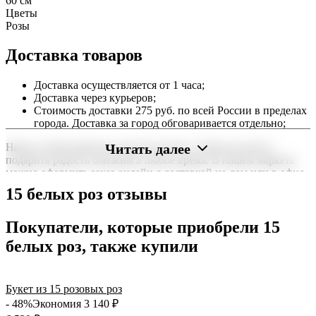
60 см
Цветы
Розы
Доставка товаров
Доставка осуществляется от 1 часа;
Доставка через курьеров;
Стоимость доставки 275 руб. по всей России в пределах
города. Доставка за город обговаривается отдельно;
Читать далее
Наша служба работает круглосуточно, чтобы вы могли
подарить радость близким в любое время. В нашем маркете
можно оформить заказ онлайн с доставкой на дом или в офис
по всей территории РФ.
15 белых роз отзывы
Нужна срочная отправка? Курьер привезет заказ в течение 60
минут или день в день в удобный интервал. Если вам важно
Покупатели, которые приобрели 15
вручить подарок ко времени, наш сервис доставки обеспечит
белых роз, также купили
точность до минуты. Выбирайте, где купить и сколько стоит
подходящий вариант — быстрая доставка работает для вас
сегодня и ежедневно 24 часа в сутки.
Букет из 15 розовых роз
- 48%
Экономия 3 140
₽