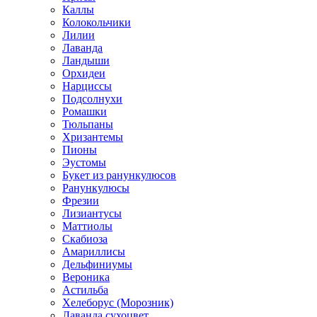
Каллы
Колокольчики
Лилии
Лаванда
Ландыши
Орхидеи
Нарциссы
Подсолнухи
Ромашки
Тюльпаны
Хризантемы
Пионы
Эустомы
Букет из ранункулюсов
Ранункулюсы
Фрезии
Лизиантусы
Маттиолы
Скабиоза
Амариллисы
Дельфиниумы
Вероника
Астильба
Хелеборус (Морозник)
Лаванда сухоцвет