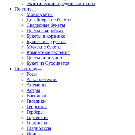
Экзотические и редкие сорта роз
По типу
Монобукеты
Дизайнерские букеты
Свадебные букеты
Цветы в коробках
Букеты в корзинке
Букеты из фруктов
Мужские букеты
Комнатные растения
Цветы поштучно
Букет из Сухоцветов
По составу
Розы
Альстромерии
Анемоны
Астры
Васильки
Гвоздики
Георгины
Герберы
Гортензии
Гиацинты
Гладиолусы
Ирисы