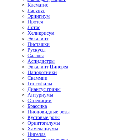
Клематис
Лагурус
Эрингиум
Протея
Лотос
Хеликрисум
Эвкалипт
Писташки
Рускусы
Салалы
Аспидистры
Эвкалипт Цинереа
Папоротники
Скаммии
Гипсофилы
Диантус грины
Антуриумы
Стрелиции
Брассика
Пионовидные розы
Кустовые розы
Орнитогалумы
Хамелациумы
Нигелла
Лотосовая головка