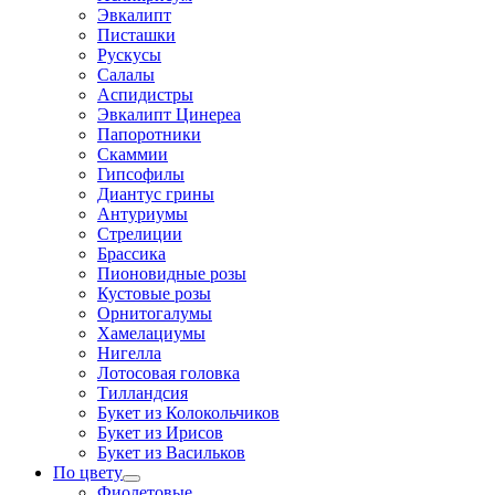
Эвкалипт
Писташки
Рускусы
Салалы
Аспидистры
Эвкалипт Цинереа
Папоротники
Скаммии
Гипсофилы
Диантус грины
Антуриумы
Стрелиции
Брассика
Пионовидные розы
Кустовые розы
Орнитогалумы
Хамелациумы
Нигелла
Лотосовая головка
Тилландсия
Букет из Колокольчиков
Букет из Ирисов
Букет из Васильков
По цвету
Фиолетовые