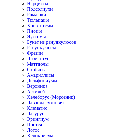
Нарциссы
Подсолнухи
Ромашки
Тюльпаны
Хризантемы
Пионы
Эустомы
Букет из ранункулюсов
Ранункулюсы
Фрезии
Лизиантусы
Маттиолы
Скабиоза
Амариллисы
Дельфиниумы
Вероника
Астильба
Хелеборус (Морозник)
Лаванда сухоцвет
Клематис
Лагурус
Эрингиум
Протея
Лотос
Хеликрисум