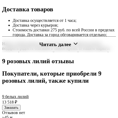
Доставка товаров
Доставка осуществляется от 1 часа;
Доставка через курьеров;
Стоимость доставки 275 руб. по всей России в пределах
города. Доставка за город обговаривается отдельно;
Читать далее
Наша служба работает круглосуточно, чтобы вы могли
подарить радость близким в любое время. В нашем маркете
можно оформить заказ онлайн с доставкой на дом или в офис
по всей территории РФ.
9 розовых лилий отзывы
Нужна срочная отправка? Курьер привезет заказ в течение 60
минут или день в день в удобный интервал. Если вам важно
Покупатели, которые приобрели 9
вручить подарок ко времени, наш сервис доставки обеспечит
розовых лилий, также купили
точность до минуты. Выбирайте, где купить и сколько стоит
подходящий вариант — быстрая доставка работает для вас
сегодня и ежедневно 24 часа в сутки.
9 белых лилий
13 518
₽
Заказать
Отзывов нет
~45 м.