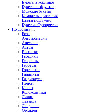
Букеты в корзинке
Букеты из фруктов
Мужские букеты
Комнатные растения
Цветы поштучно
Букет из Сухоцветов
По составу
Розы
Альстромерии
Анемоны
Астры
Васильки
Гвоздики
Георгины
Герберы
Гортензии
Гиацинты
Гладиолусы
Ирисы
Каллы
Колокольчики
Лилии
Лаванда
Ландыши
Орхидеи