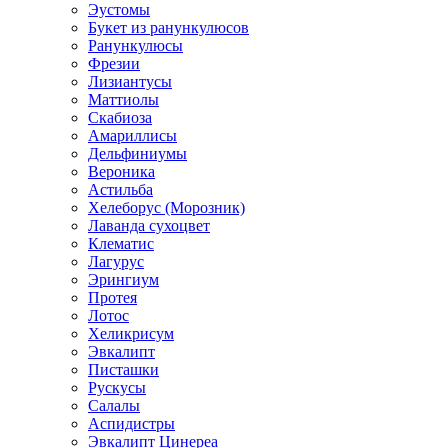
Эустомы
Букет из ранункулюсов
Ранункулюсы
Фрезии
Лизиантусы
Маттиолы
Скабиоза
Амариллисы
Дельфиниумы
Вероника
Астильба
Хелеборус (Морозник)
Лаванда сухоцвет
Клематис
Лагурус
Эрингиум
Протея
Лотос
Хеликрисум
Эвкалипт
Писташки
Рускусы
Салалы
Аспидистры
Эвкалипт Цинереа