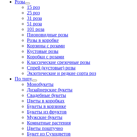
Розы
15 роз
25 роз
31 роза
51 роза
101 роза
Пионовидные розы
Розы в коробке
Корзины с розами
Кустовые розы
Коробки с розами
Классические срезочные розы
Спрей (кустовые) розы
Экзотические и редкие сорта роз
По типу
Монобукеты
Дизайнерские букеты
Свадебные букеты
Цветы в коробках
Букеты в корзинке
Букеты из фруктов
Мужские букеты
Комнатные растения
Цветы поштучно
Букет из Сухоцветов