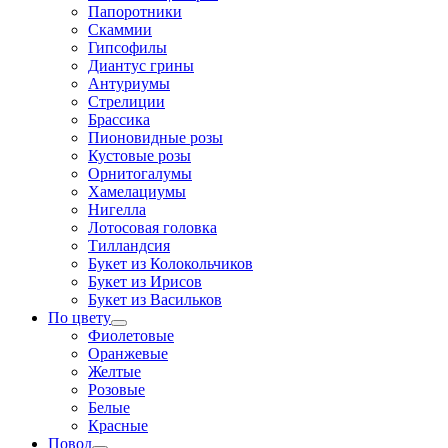
Папоротники
Скаммии
Гипсофилы
Диантус грины
Антуриумы
Стрелиции
Брассика
Пионовидные розы
Кустовые розы
Орнитогалумы
Хамелациумы
Нигелла
Лотосовая головка
Тилландсия
Букет из Колокольчиков
Букет из Ирисов
Букет из Васильков
По цвету
Фиолетовые
Оранжевые
Желтые
Розовые
Белые
Красные
Повод