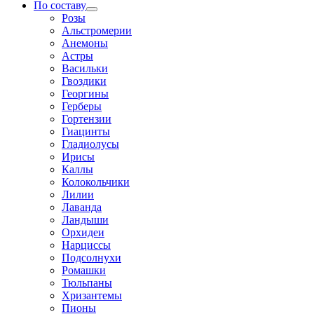
По составу
Розы
Альстромерии
Анемоны
Астры
Васильки
Гвоздики
Георгины
Герберы
Гортензии
Гиацинты
Гладиолусы
Ирисы
Каллы
Колокольчики
Лилии
Лаванда
Ландыши
Орхидеи
Нарциссы
Подсолнухи
Ромашки
Тюльпаны
Хризантемы
Пионы