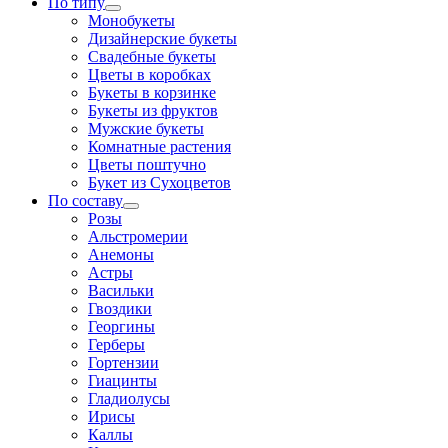
По типу
Монобукеты
Дизайнерские букеты
Свадебные букеты
Цветы в коробках
Букеты в корзинке
Букеты из фруктов
Мужские букеты
Комнатные растения
Цветы поштучно
Букет из Сухоцветов
По составу
Розы
Альстромерии
Анемоны
Астры
Васильки
Гвоздики
Георгины
Герберы
Гортензии
Гиацинты
Гладиолусы
Ирисы
Каллы