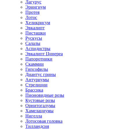
Лагурус
Эрингиум
Протея
Лотос
Хеликрисум
Эвкалипт
Писташки
Рускусы
Салалы
Аспидистры
Эвкалипт Цинереа
Папоротники
Скаммии
Гипсофилы
Диантус грины
Антуриумы
Стрелиции
Брассика
Пионовидные розы
Кустовые розы
Орнитогалумы
Хамелациумы
Нигелла
Лотосовая головка
Тилландсия