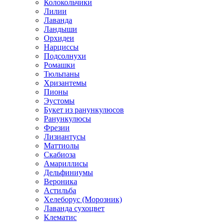
Колокольчики
Лилии
Лаванда
Ландыши
Орхидеи
Нарциссы
Подсолнухи
Ромашки
Тюльпаны
Хризантемы
Пионы
Эустомы
Букет из ранункулюсов
Ранункулюсы
Фрезии
Лизиантусы
Маттиолы
Скабиоза
Амариллисы
Дельфиниумы
Вероника
Астильба
Хелеборус (Морозник)
Лаванда сухоцвет
Клематис