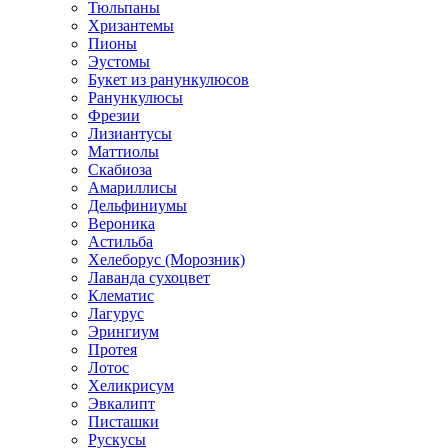
Тюльпаны
Хризантемы
Пионы
Эустомы
Букет из ранункулюсов
Ранункулюсы
Фрезии
Лизиантусы
Маттиолы
Скабиоза
Амариллисы
Дельфиниумы
Вероника
Астильба
Хелеборус (Морозник)
Лаванда сухоцвет
Клематис
Лагурус
Эрингиум
Протея
Лотос
Хеликрисум
Эвкалипт
Писташки
Рускусы