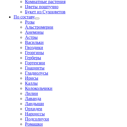
Комнатные растения
Цветы поштучно
Букет из Сухоцветов
По составу
Розы
Альстромерии
Анемоны
Астры
Васильки
Гвоздики
Георгины
Герберы
Гортензии
Гиацинты
Гладиолусы
Ирисы
Каллы
Колокольчики
Лилии
Лаванда
Ландыши
Орхидеи
Нарциссы
Подсолнухи
Ромашки