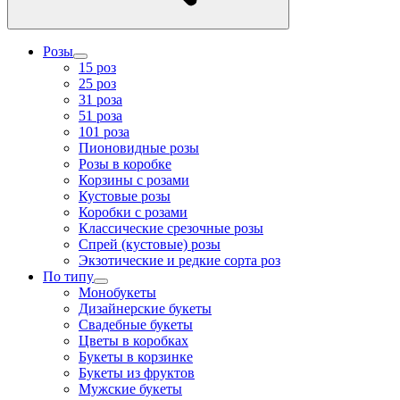
Розы
15 роз
25 роз
31 роза
51 роза
101 роза
Пионовидные розы
Розы в коробке
Корзины с розами
Кустовые розы
Коробки с розами
Классические срезочные розы
Спрей (кустовые) розы
Экзотические и редкие сорта роз
По типу
Монобукеты
Дизайнерские букеты
Свадебные букеты
Цветы в коробках
Букеты в корзинке
Букеты из фруктов
Мужские букеты