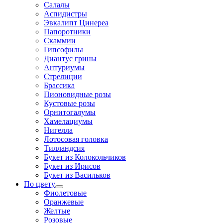
Салалы
Аспидистры
Эвкалипт Цинереа
Папоротники
Скаммии
Гипсофилы
Диантус грины
Антуриумы
Стрелиции
Брассика
Пионовидные розы
Кустовые розы
Орнитогалумы
Хамелациумы
Нигелла
Лотосовая головка
Тилландсия
Букет из Колокольчиков
Букет из Ирисов
Букет из Васильков
По цвету
Фиолетовые
Оранжевые
Желтые
Розовые