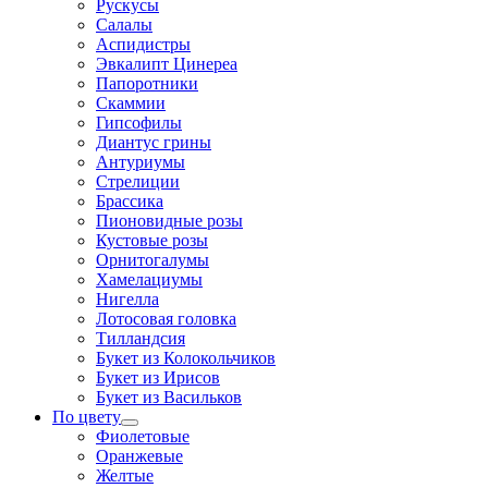
Рускусы
Салалы
Аспидистры
Эвкалипт Цинереа
Папоротники
Скаммии
Гипсофилы
Диантус грины
Антуриумы
Стрелиции
Брассика
Пионовидные розы
Кустовые розы
Орнитогалумы
Хамелациумы
Нигелла
Лотосовая головка
Тилландсия
Букет из Колокольчиков
Букет из Ирисов
Букет из Васильков
По цвету
Фиолетовые
Оранжевые
Желтые