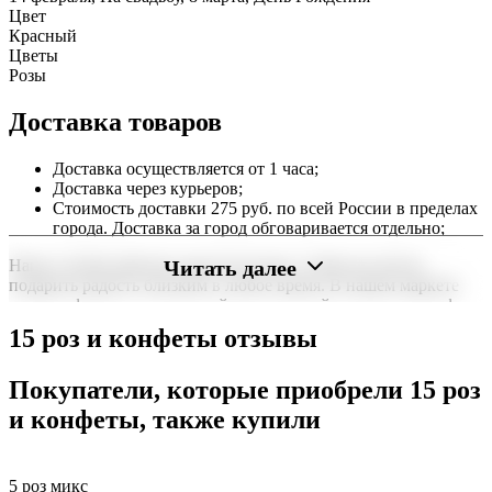
Цвет
Красный
Цветы
Розы
Доставка товаров
Доставка осуществляется от 1 часа;
Доставка через курьеров;
Стоимость доставки 275 руб. по всей России в пределах
города. Доставка за город обговаривается отдельно;
Читать далее
Наша служба работает круглосуточно, чтобы вы могли
подарить радость близким в любое время. В нашем маркете
можно оформить заказ онлайн с доставкой на дом или в офис
по всей территории РФ.
15 роз и конфеты отзывы
Нужна срочная отправка? Курьер привезет заказ в течение 60
минут или день в день в удобный интервал. Если вам важно
Покупатели, которые приобрели 15 роз
вручить подарок ко времени, наш сервис доставки обеспечит
и конфеты, также купили
точность до минуты. Выбирайте, где купить и сколько стоит
подходящий вариант — быстрая доставка работает для вас
сегодня и ежедневно 24 часа в сутки.
5 роз микс