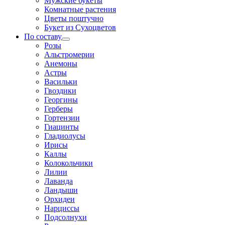
Мужские букеты
Комнатные растения
Цветы поштучно
Букет из Сухоцветов
По составу
Розы
Альстромерии
Анемоны
Астры
Васильки
Гвоздики
Георгины
Герберы
Гортензии
Гиацинты
Гладиолусы
Ирисы
Каллы
Колокольчики
Лилии
Лаванда
Ландыши
Орхидеи
Нарциссы
Подсолнухи