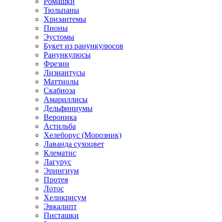
Ромашки
Тюльпаны
Хризантемы
Пионы
Эустомы
Букет из ранункулюсов
Ранункулюсы
Фрезии
Лизиантусы
Маттиолы
Скабиоза
Амариллисы
Дельфиниумы
Вероника
Астильба
Хелеборус (Морозник)
Лаванда сухоцвет
Клематис
Лагурус
Эрингиум
Протея
Лотос
Хеликрисум
Эвкалипт
Писташки