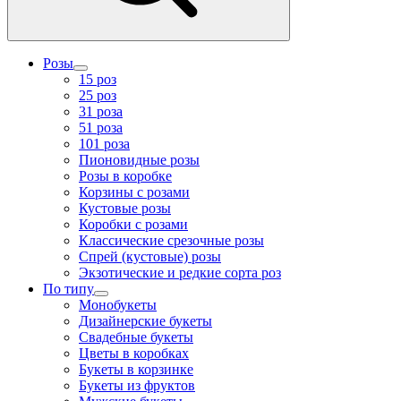
Розы
15 роз
25 роз
31 роза
51 роза
101 роза
Пионовидные розы
Розы в коробке
Корзины с розами
Кустовые розы
Коробки с розами
Классические срезочные розы
Спрей (кустовые) розы
Экзотические и редкие сорта роз
По типу
Монобукеты
Дизайнерские букеты
Свадебные букеты
Цветы в коробках
Букеты в корзинке
Букеты из фруктов