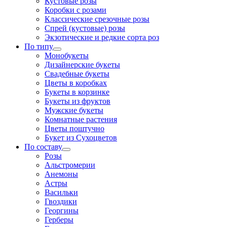
Кустовые розы
Коробки с розами
Классические срезочные розы
Спрей (кустовые) розы
Экзотические и редкие сорта роз
По типу
Монобукеты
Дизайнерские букеты
Свадебные букеты
Цветы в коробках
Букеты в корзинке
Букеты из фруктов
Мужские букеты
Комнатные растения
Цветы поштучно
Букет из Сухоцветов
По составу
Розы
Альстромерии
Анемоны
Астры
Васильки
Гвоздики
Георгины
Герберы