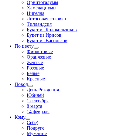
Орнитогалумы
Хамелациумы
Нигелла
Лотосовая головка
Тилландсия
Букет из Колокольчиков
Букет из Ирисов
Букет из Васильков
По цвету
Фиолетовые
Оранжевые
Желтые
Розовые
Белые
Красные
Повод
День Рождения
Юбилей
1 сентября
8 марта
14 февраля
Кому
Себе)
Подруге
Мужчине