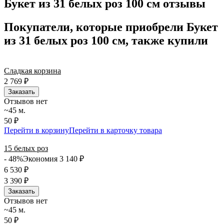
Букет из 31 белых роз 100 см отзывы
Нужна срочная отправка? Курьер привезет заказ в течение 60
минут или день в день в удобный интервал. Если вам важно
Покупатели, которые приобрели Букет
вручить подарок ко времени, наш сервис доставки обеспечит
из 31 белых роз 100 см, также купили
точность до минуты. Выбирайте, где купить и сколько стоит
подходящий вариант — быстрая доставка работает для вас
сегодня и ежедневно 24 часа в сутки.
Сладкая корзина
2 769
₽
Заказать
Отзывов нет
~45 м.
50 ₽
Перейти в корзину
Перейти в карточку товара
15 белых роз
- 48%
Экономия 3 140
₽
6 530
₽
3 390
₽
Заказать
Отзывов нет
~45 м.
50 ₽