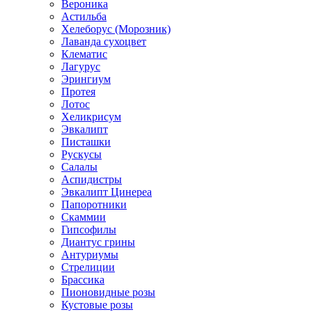
Вероника
Астильба
Хелеборус (Морозник)
Лаванда сухоцвет
Клематис
Лагурус
Эрингиум
Протея
Лотос
Хеликрисум
Эвкалипт
Писташки
Рускусы
Салалы
Аспидистры
Эвкалипт Цинереа
Папоротники
Скаммии
Гипсофилы
Диантус грины
Антуриумы
Стрелиции
Брассика
Пионовидные розы
Кустовые розы