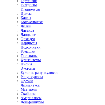
Гортензии
Гиацинты
Гладиолусы
Ирисы
Каллы
Колокольчики
Лилии
Лаванда
Ландыши
Орхидеи
Нарциссы
Подсолнухи
Ромашки
Тюльпаны
Хризантемы
Пионы
Эустомы
Букет из ранункулюсов
Ранункулюсы
Фрезии
Лизиантусы
Маттиолы
Скабиоза
Амариллисы
Дельфиниумы