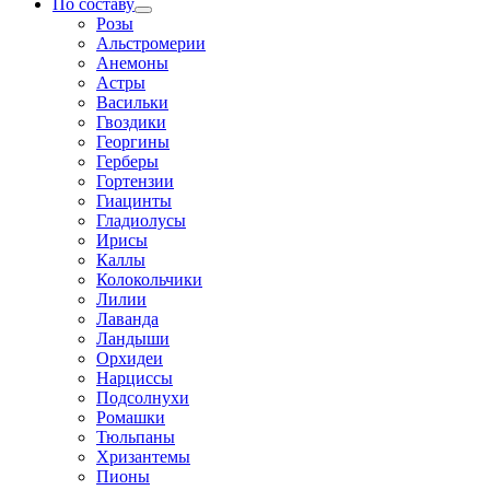
По составу
Розы
Альстромерии
Анемоны
Астры
Васильки
Гвоздики
Георгины
Герберы
Гортензии
Гиацинты
Гладиолусы
Ирисы
Каллы
Колокольчики
Лилии
Лаванда
Ландыши
Орхидеи
Нарциссы
Подсолнухи
Ромашки
Тюльпаны
Хризантемы
Пионы