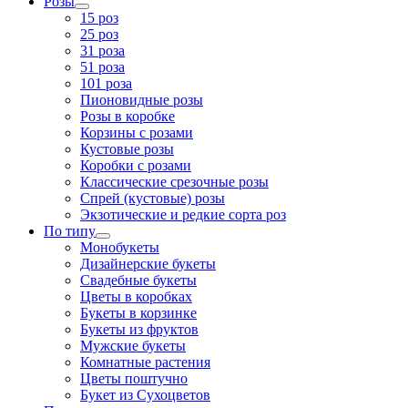
Розы
15 роз
25 роз
31 роза
51 роза
101 роза
Пионовидные розы
Розы в коробке
Корзины с розами
Кустовые розы
Коробки с розами
Классические срезочные розы
Спрей (кустовые) розы
Экзотические и редкие сорта роз
По типу
Монобукеты
Дизайнерские букеты
Свадебные букеты
Цветы в коробках
Букеты в корзинке
Букеты из фруктов
Мужские букеты
Комнатные растения
Цветы поштучно
Букет из Сухоцветов