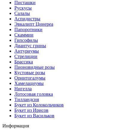
Писташки
Рускусы
Салалы
Аспидистры
Эвкалипт Цинереа
Папоротники
Скаммии
Гипсофилы
Диантус грины
Антуриумы
Стрелиции
Брассика
Пионовидные розы
Кустовые розы
Орнитогалумы
Хамелациумы
Нигелла
Лотосовая головка
Тилландсия
Букет из Колокольчиков
Букет из Ирисов
Букет из Васильков
Информация