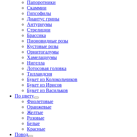
Папоротники
Скаммии
Гипсофилы
Диантус грины
Антуриумы
Стрелиции
Брассика
Пионовидные розы
Кустовые розы
Орнитогалумы
Хамелациумы
Нигелла
Лотосовая головка
Тилландсия
Букет из Колокольчиков
Букет из Ирисов
Букет из Васильков
По цвету
Фиолетовые
Оранжевые
Желтые
Розовые
Белые
Красные
Повод