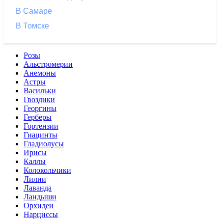
В Самаре
В Томске
Розы
Альстромерии
Анемоны
Астры
Васильки
Гвоздики
Георгины
Герберы
Гортензии
Гиацинты
Гладиолусы
Ирисы
Каллы
Колокольчики
Лилии
Лаванда
Ландыши
Орхидеи
Нарциссы