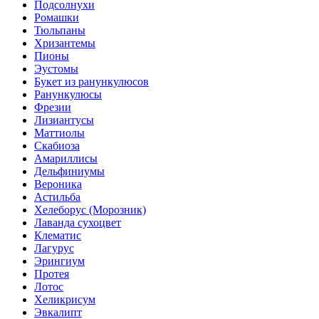
Подсолнухи
Ромашки
Тюльпаны
Хризантемы
Пионы
Эустомы
Букет из ранункулюсов
Ранункулюсы
Фрезии
Лизиантусы
Маттиолы
Скабиоза
Амариллисы
Дельфиниумы
Вероника
Астильба
Хелеборус (Морозник)
Лаванда сухоцвет
Клематис
Лагурус
Эрингиум
Протея
Лотос
Хеликрисум
Эвкалипт