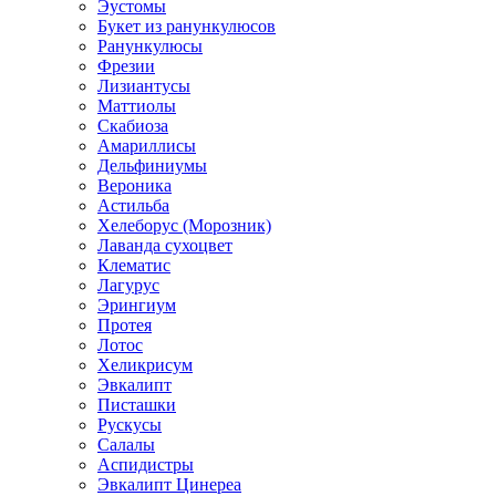
Эустомы
Букет из ранункулюсов
Ранункулюсы
Фрезии
Лизиантусы
Маттиолы
Скабиоза
Амариллисы
Дельфиниумы
Вероника
Астильба
Хелеборус (Морозник)
Лаванда сухоцвет
Клематис
Лагурус
Эрингиум
Протея
Лотос
Хеликрисум
Эвкалипт
Писташки
Рускусы
Салалы
Аспидистры
Эвкалипт Цинереа