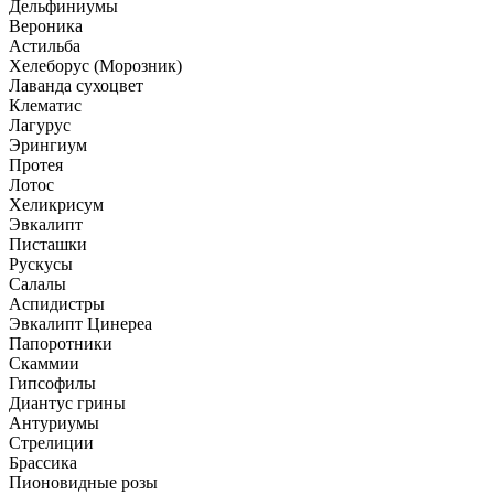
Дельфиниумы
Вероника
Астильба
Хелеборус (Морозник)
Лаванда сухоцвет
Клематис
Лагурус
Эрингиум
Протея
Лотос
Хеликрисум
Эвкалипт
Писташки
Рускусы
Салалы
Аспидистры
Эвкалипт Цинереа
Папоротники
Скаммии
Гипсофилы
Диантус грины
Антуриумы
Стрелиции
Брассика
Пионовидные розы