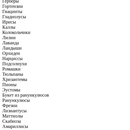
Герберы
Гортензии
Гиацинты
Гладиолусы
Ирисы
Каллы
Колокольчики
Лилии
Лаванда
Ландыши
Орхидеи
Нарциссы
Подсолнухи
Ромашки
Тюльпаны
Хризантемы
Пионы
Эустомы
Букет из ранункулюсов
Ранункулюсы
Фрезии
Лизиантусы
Маттиолы
Скабиоза
Амариллисы