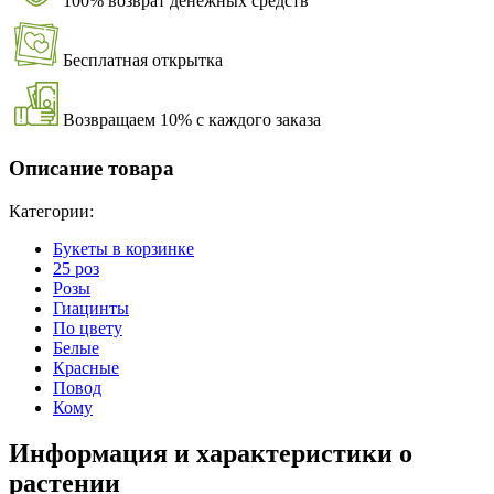
100% возврат денежных средств
Бесплатная открытка
Возвращаем 10% с каждого заказа
Описание товара
Категории:
Букеты в корзинке
25 роз
Розы
Гиацинты
По цвету
Белые
Красные
Повод
Кому
Информация и характеристики о
растении