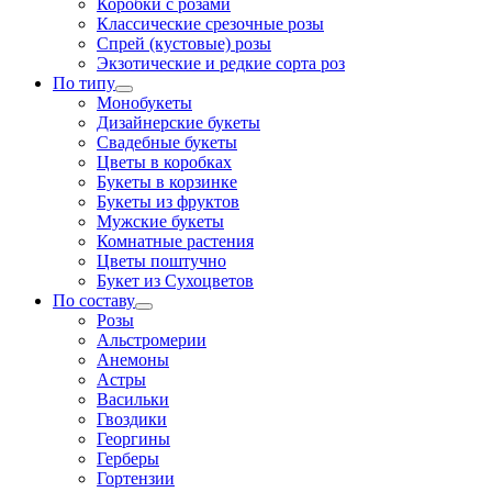
Коробки с розами
Классические срезочные розы
Спрей (кустовые) розы
Экзотические и редкие сорта роз
По типу
Монобукеты
Дизайнерские букеты
Свадебные букеты
Цветы в коробках
Букеты в корзинке
Букеты из фруктов
Мужские букеты
Комнатные растения
Цветы поштучно
Букет из Сухоцветов
По составу
Розы
Альстромерии
Анемоны
Астры
Васильки
Гвоздики
Георгины
Герберы
Гортензии