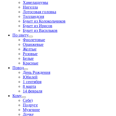
Хамелациумы
Нигелла
Лотосовая головка
Тилландсия
Букет из Колокольчиков
Букет из Ирисов
Букет из Васильков
По цвету
Фиолетовые
Оранжевые
Желтые
Розовые
Белые
Красные
Повод
День Рождения
Юбилей
1 сентября
8 марта
14 февраля
Кому
Себе)
Подруге
Мужчине
Дочке