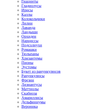
Гиацинты
Гладиолусы
Ирисы
Каллы
Колокольчики
Лилии
Лаванда
Ландыши
Орхидеи
Нарциссы
Подсолнухи
Ромашки
Тюльпаны
Хризантемы
Пионы
Эустомы
Букет из ранункулюсов
Ранункулюсы
Фрезии
Лизиантусы
Маттиолы
Скабиоза
Амариллисы
Дельфиниумы
Вероника