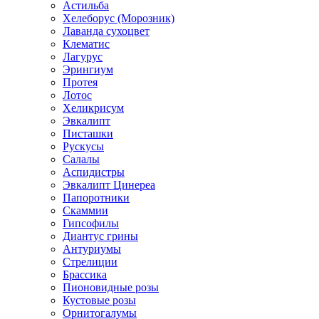
Астильба
Хелеборус (Морозник)
Лаванда сухоцвет
Клематис
Лагурус
Эрингиум
Протея
Лотос
Хеликрисум
Эвкалипт
Писташки
Рускусы
Салалы
Аспидистры
Эвкалипт Цинереа
Папоротники
Скаммии
Гипсофилы
Диантус грины
Антуриумы
Стрелиции
Брассика
Пионовидные розы
Кустовые розы
Орнитогалумы