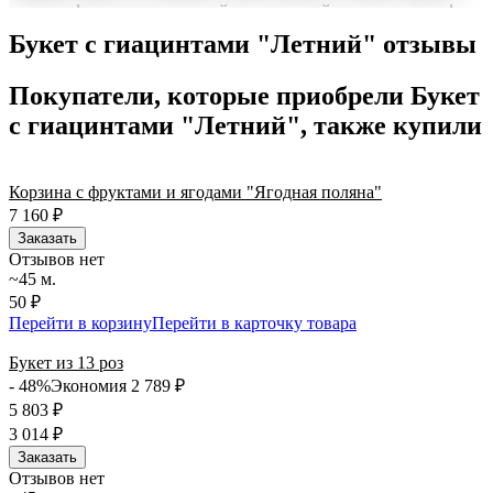
можно оформить заказ онлайн с доставкой на дом или в офис
по всей территории РФ.
Букет с гиацинтами "Летний" отзывы
Нужна срочная отправка? Курьер привезет заказ в течение 60
минут или день в день в удобный интервал. Если вам важно
Покупатели, которые приобрели Букет
вручить подарок ко времени, наш сервис доставки обеспечит
с гиацинтами "Летний", также купили
точность до минуты. Выбирайте, где купить и сколько стоит
подходящий вариант — быстрая доставка работает для вас
сегодня и ежедневно 24 часа в сутки.
Корзина с фруктами и ягодами "Ягодная поляна"
7 160
₽
Заказать
Отзывов нет
~45 м.
50 ₽
Перейти в корзину
Перейти в карточку товара
Букет из 13 роз
- 48%
Экономия 2 789
₽
5 803
₽
3 014
₽
Заказать
Отзывов нет