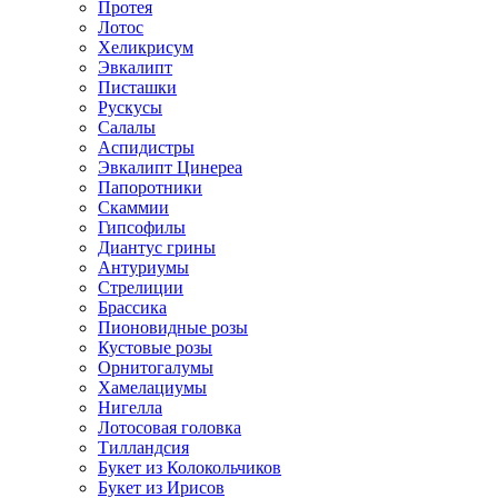
Протея
Лотос
Хеликрисум
Эвкалипт
Писташки
Рускусы
Салалы
Аспидистры
Эвкалипт Цинереа
Папоротники
Скаммии
Гипсофилы
Диантус грины
Антуриумы
Стрелиции
Брассика
Пионовидные розы
Кустовые розы
Орнитогалумы
Хамелациумы
Нигелла
Лотосовая головка
Тилландсия
Букет из Колокольчиков
Букет из Ирисов