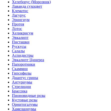
Хелеборус (Морозник)
Лаванда сухоцвет
Клематис
Лагурус
Эрингиум
Протея
Лотос
Хеликрисум
Эвкалипт
Писташки
Рускусы
Салалы
Аспидистры
Эвкалипт Цинереа
Папоротники
Скаммии
Гипсофилы
Диантус грины
Антуриумы
Стрелиции
Брассика
Пионовидные розы
Кустовые розы
Орнитогалумы
Хамелациумы