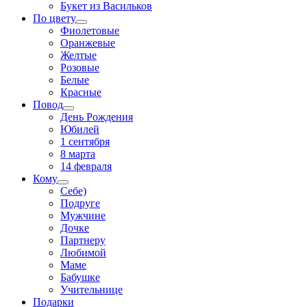
Букет из Васильков
По цвету
Фиолетовые
Оранжевые
Желтые
Розовые
Белые
Красные
Повод
День Рождения
Юбилей
1 сентября
8 марта
14 февраля
Кому
Себе)
Подруге
Мужчине
Дочке
Партнеру
Любимой
Маме
Бабушке
Учительнице
Подарки