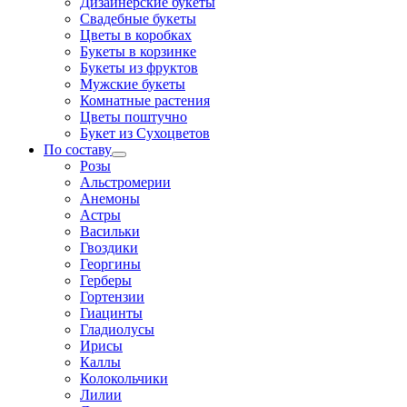
Дизайнерские букеты
Свадебные букеты
Цветы в коробках
Букеты в корзинке
Букеты из фруктов
Мужские букеты
Комнатные растения
Цветы поштучно
Букет из Сухоцветов
По составу
Розы
Альстромерии
Анемоны
Астры
Васильки
Гвоздики
Георгины
Герберы
Гортензии
Гиацинты
Гладиолусы
Ирисы
Каллы
Колокольчики
Лилии