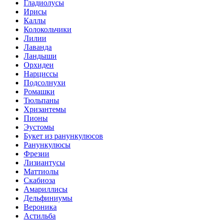
Гладиолусы
Ирисы
Каллы
Колокольчики
Лилии
Лаванда
Ландыши
Орхидеи
Нарциссы
Подсолнухи
Ромашки
Тюльпаны
Хризантемы
Пионы
Эустомы
Букет из ранункулюсов
Ранункулюсы
Фрезии
Лизиантусы
Маттиолы
Скабиоза
Амариллисы
Дельфиниумы
Вероника
Астильба