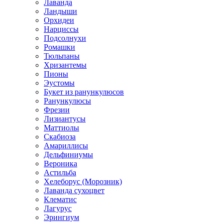
Лаванда
Ландыши
Орхидеи
Нарциссы
Подсолнухи
Ромашки
Тюльпаны
Хризантемы
Пионы
Эустомы
Букет из ранункулюсов
Ранункулюсы
Фрезии
Лизиантусы
Маттиолы
Скабиоза
Амариллисы
Дельфиниумы
Вероника
Астильба
Хелеборус (Морозник)
Лаванда сухоцвет
Клематис
Лагурус
Эрингиум