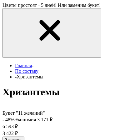
Цветы простоят - 5 дней! Или заменим букет!
Главная
-
По составу
-
Хризантемы
Хризантемы
Букет "11 желаний"
- 48%
Экономия 3 171
₽
6 593
₽
3 422
₽
Заказать