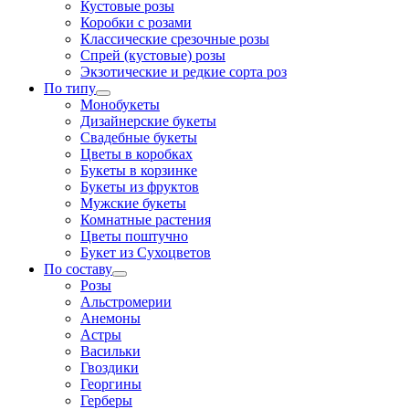
Кустовые розы
Коробки с розами
Классические срезочные розы
Спрей (кустовые) розы
Экзотические и редкие сорта роз
По типу
Монобукеты
Дизайнерские букеты
Свадебные букеты
Цветы в коробках
Букеты в корзинке
Букеты из фруктов
Мужские букеты
Комнатные растения
Цветы поштучно
Букет из Сухоцветов
По составу
Розы
Альстромерии
Анемоны
Астры
Васильки
Гвоздики
Георгины
Герберы