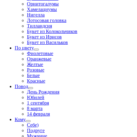
Орнитогалумы
Хамелациумы
Нигелла
Лотосовая головка
Тилландсия
Букет из Колокольчиков
Букет из Ирисов
Букет из Васильков
По цвету
Фиолетовые
Оранжевые
Желтые
Розовые
Белые
Красные
Повод
День Рождения
Юбилей
1 сентября
8 марта
14 февраля
Кому
Себе)
Подруге
Мужчине