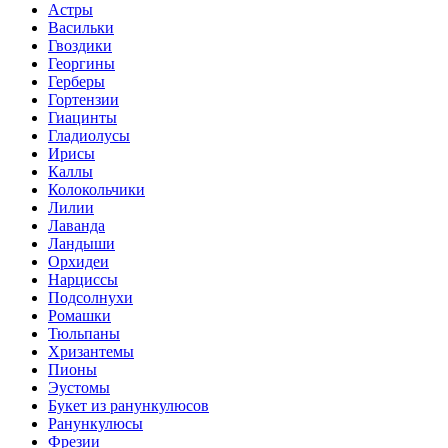
Астры
Васильки
Гвоздики
Георгины
Герберы
Гортензии
Гиацинты
Гладиолусы
Ирисы
Каллы
Колокольчики
Лилии
Лаванда
Ландыши
Орхидеи
Нарциссы
Подсолнухи
Ромашки
Тюльпаны
Хризантемы
Пионы
Эустомы
Букет из ранункулюсов
Ранункулюсы
Фрезии