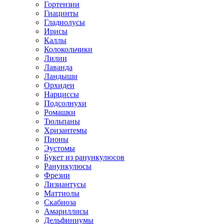
Гортензии
Гиацинты
Гладиолусы
Ирисы
Каллы
Колокольчики
Лилии
Лаванда
Ландыши
Орхидеи
Нарциссы
Подсолнухи
Ромашки
Тюльпаны
Хризантемы
Пионы
Эустомы
Букет из ранункулюсов
Ранункулюсы
Фрезии
Лизиантусы
Маттиолы
Скабиоза
Амариллисы
Дельфиниумы