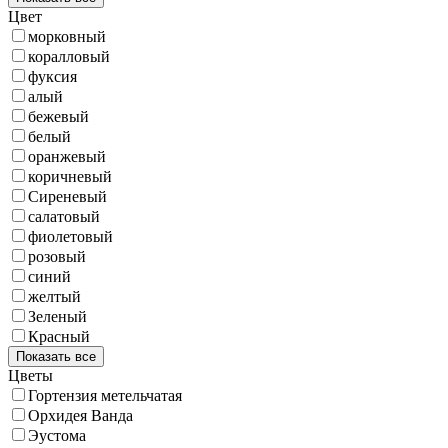
Цвет
морковный
коралловый
фуксия
алый
бежевый
белый
оранжевый
коричневый
Сиреневый
салатовый
фиолетовый
розовый
синий
желтый
Зеленый
Красный
Показать все
Цветы
Гортензия метельчатая
Орхидея Ванда
Эустома