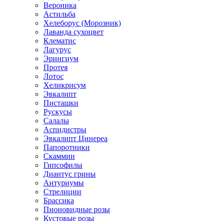
Вероника
Астильба
Хелеборус (Морозник)
Лаванда сухоцвет
Клематис
Лагурус
Эрингиум
Протея
Лотос
Хеликрисум
Эвкалипт
Писташки
Рускусы
Салалы
Аспидистры
Эвкалипт Цинереа
Папоротники
Скаммии
Гипсофилы
Диантус грины
Антуриумы
Стрелиции
Брассика
Пионовидные розы
Кустовые розы