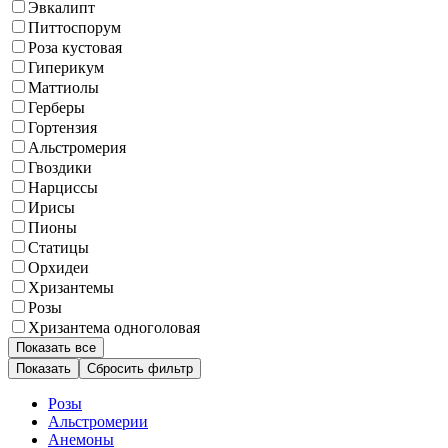
Эвкалипт
Питтоспорум
Роза кустовая
Гиперикум
Маттиолы
Герберы
Гортензия
Альстромерия
Гвоздики
Нарциссы
Ирисы
Пионы
Статицы
Орхидеи
Хризантемы
Розы
Хризантема одноголовая
Показать все
Сбросить фильтр
Розы
Альстромерии
Анемоны