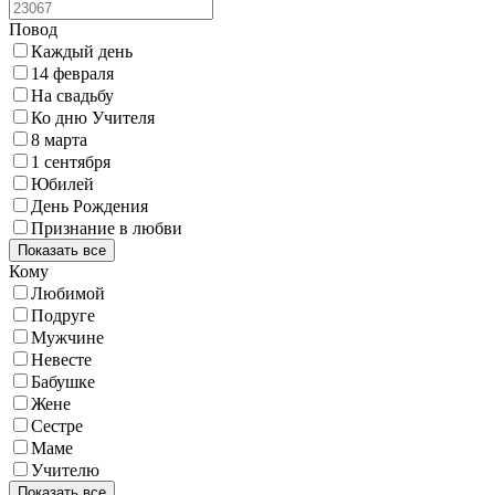
Повод
Каждый день
14 февраля
На свадьбу
Ко дню Учителя
8 марта
1 сентября
Юбилей
День Рождения
Признание в любви
Показать все
Кому
Любимой
Подруге
Мужчине
Невесте
Бабушке
Жене
Сестре
Маме
Учителю
Показать все