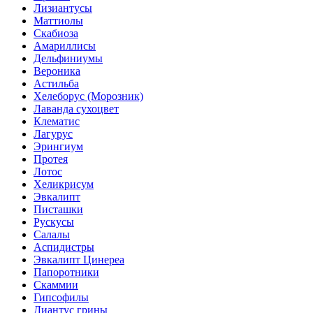
Лизиантусы
Маттиолы
Скабиоза
Амариллисы
Дельфиниумы
Вероника
Астильба
Хелеборус (Морозник)
Лаванда сухоцвет
Клематис
Лагурус
Эрингиум
Протея
Лотос
Хеликрисум
Эвкалипт
Писташки
Рускусы
Салалы
Аспидистры
Эвкалипт Цинереа
Папоротники
Скаммии
Гипсофилы
Диантус грины