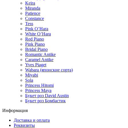
Keira
Miranda
Patience
Constance
Tess
Pink O’Hara
White O’Hara
Red Piano
Pink Piano
Bridal Piano
Romantic Antike
Caramel Antike
Yves Piaget
Wabara (японские сорта)
Miyabi
Sola
Princess Hitomi
Princess Maya
Букет роз David Austin
Букет роз Бомбастик
Информация
Доставка и оплата
Реквизиты