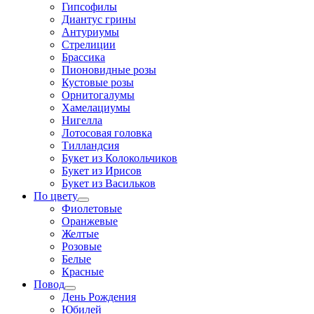
Гипсофилы
Диантус грины
Антуриумы
Стрелиции
Брассика
Пионовидные розы
Кустовые розы
Орнитогалумы
Хамелациумы
Нигелла
Лотосовая головка
Тилландсия
Букет из Колокольчиков
Букет из Ирисов
Букет из Васильков
По цвету
Фиолетовые
Оранжевые
Желтые
Розовые
Белые
Красные
Повод
День Рождения
Юбилей