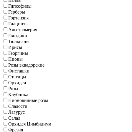
Каллы
Гипсофилы
Герберы
Гортензия
Гиацинты
Альстромерия
Гвоздики
Тюльпаны
Ирисы
Георгины
Пионы
Розы эквадорские
Фисташки
Статицы
Орхидеи
Розы
Клубника
Пионовидные розы
Сладости
Лагурус
Салал
Орхидея Цимбидиум
Фрезия