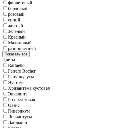
фиолетовый
бордовый
розовый
синий
желтый
Зеленый
Красный
Малиновый
разноцветный
Показать все
Цветы
Raffaello
Ferrero Rocher
Ранункулусы
Эустома
Хризантема кустовая
Эвкалипт
Роза кустовая
Оазис
Гиперикум
Лизиантусы
Ландыши