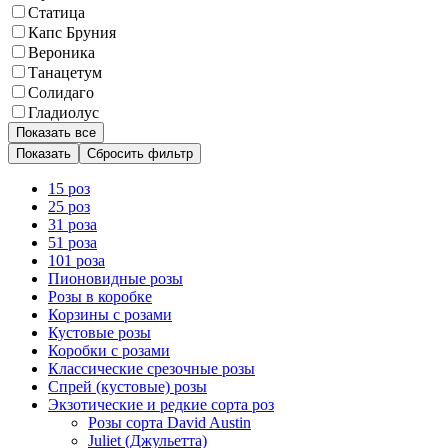
Статица
Капс Бруния
Вероника
Танацетум
Солидаго
Гладиолус
Показать все
Сбросить фильтр
15 роз
25 роз
31 роза
51 роза
101 роза
Пионовидные розы
Розы в коробке
Корзины с розами
Кустовые розы
Коробки с розами
Классические срезочные розы
Спрей (кустовые) розы
Экзотические и редкие сорта роз
Розы сорта David Austin
Juliet (Джульетта)