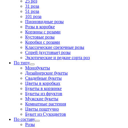
25 роз
31 роза
51 роза
101 роза
Пионовидные розы
Розы в коробке
Корзины с розами
Кустовые розы
Коробки с розами
Классические срезочные розы
Спрей (кустовые) розы
Экзотические и редкие сорта роз
По типу
Монобукеты
Дизайнерские букеты
Свадебные букеты
Цветы в коробках
Букеты в корзинке
Букеты из фруктов
Мужские букеты
Комнатные растения
Цветы поштучно
Букет из Сухоцветов
По составу
Розы