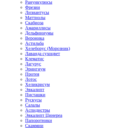
Ранункулюсы
Фрезии
Лизиантусы
Маттиолы
Скабиоза
Амариллисы
Дельфиниумы
Вероника
Астильба
Хелеборус (Морозник)
Лаванда сухоцвет
Клематис
Лагурус
Эрингиум
Протея
Лотос
Хеликрисум
Эвкалипт
Писташки
Рускусы
Салалы
Аспидистры
Эвкалипт Цинереа
Папоротники
Скаммии