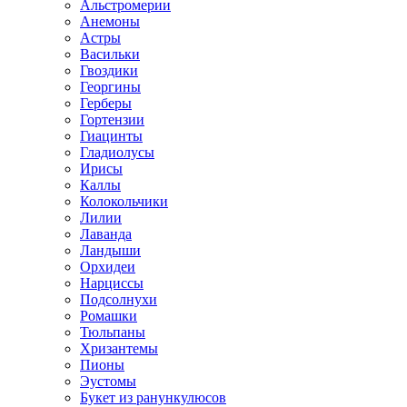
Альстромерии
Анемоны
Астры
Васильки
Гвоздики
Георгины
Герберы
Гортензии
Гиацинты
Гладиолусы
Ирисы
Каллы
Колокольчики
Лилии
Лаванда
Ландыши
Орхидеи
Нарциссы
Подсолнухи
Ромашки
Тюльпаны
Хризантемы
Пионы
Эустомы
Букет из ранункулюсов