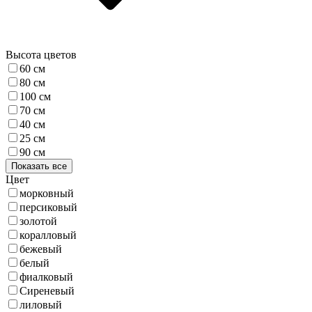
Высота цветов
60 см
80 см
100 см
70 см
40 см
25 см
90 см
Показать все
Цвет
морковный
персиковый
золотой
коралловый
бежевый
белый
фиалковый
Сиреневый
лиловый