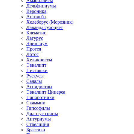
Амариллисы
Дельфиниумы
Вероника
Астильба
Хелеборус (Морозник)
Лаванда сухоцвет
Клематис
Лагурус
Эрингиум
Протея
Лотос
Хеликрисум
Эвкалипт
Писташки
Рускусы
Салалы
Аспидистры
Эвкалипт Цинереа
Папоротники
Скаммии
Гипсофилы
Диантус грины
Антуриумы
Стрелиции
Брассика