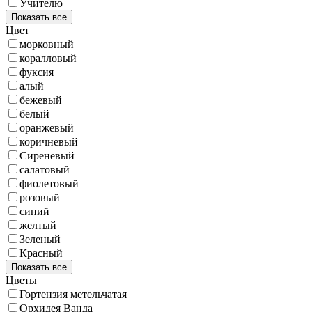
Учителю
Показать все
Цвет
морковный
коралловый
фуксия
алый
бежевый
белый
оранжевый
коричневый
Сиреневый
салатовый
фиолетовый
розовый
синий
желтый
Зеленый
Красный
Показать все
Цветы
Гортензия метельчатая
Орхидея Ванда