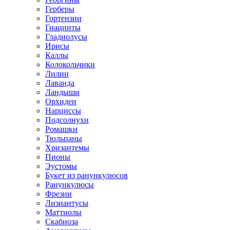
Герберы
Гортензии
Гиацинты
Гладиолусы
Ирисы
Каллы
Колокольчики
Лилии
Лаванда
Ландыши
Орхидеи
Нарциссы
Подсолнухи
Ромашки
Тюльпаны
Хризантемы
Пионы
Эустомы
Букет из ранункулюсов
Ранункулюсы
Фрезии
Лизиантусы
Маттиолы
Скабиоза