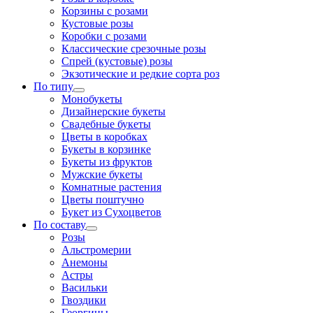
Корзины с розами
Кустовые розы
Коробки с розами
Классические срезочные розы
Спрей (кустовые) розы
Экзотические и редкие сорта роз
По типу
Монобукеты
Дизайнерские букеты
Свадебные букеты
Цветы в коробках
Букеты в корзинке
Букеты из фруктов
Мужские букеты
Комнатные растения
Цветы поштучно
Букет из Сухоцветов
По составу
Розы
Альстромерии
Анемоны
Астры
Васильки
Гвоздики
Георгины