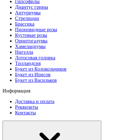
Гипсофилы
Диантус грины
Антуриумы
Стрелиции
Брассика
Пионовидные розы
Кустовые розы
Орнитогалумы
Хамелациумы
Нигелла
Лотосовая головка
Тилландсия
Букет из Колокольчиков
Букет из Ирисов
Букет из Васильков
Информация
Доставка и оплата
Реквизиты
Контакты