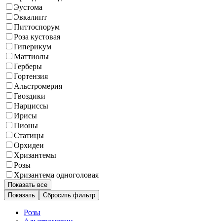
Эустома
Эвкалипт
Питтоспорум
Роза кустовая
Гиперикум
Маттиолы
Герберы
Гортензия
Альстромерия
Гвоздики
Нарциссы
Ирисы
Пионы
Статицы
Орхидеи
Хризантемы
Розы
Хризантема одноголовая
Показать все
Сбросить фильтр
Розы