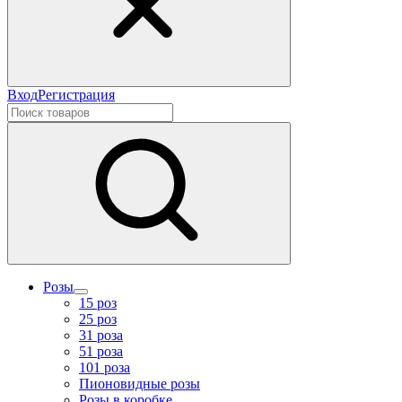
Вход
Регистрация
Розы
15 роз
25 роз
31 роза
51 роза
101 роза
Пионовидные розы
Розы в коробке