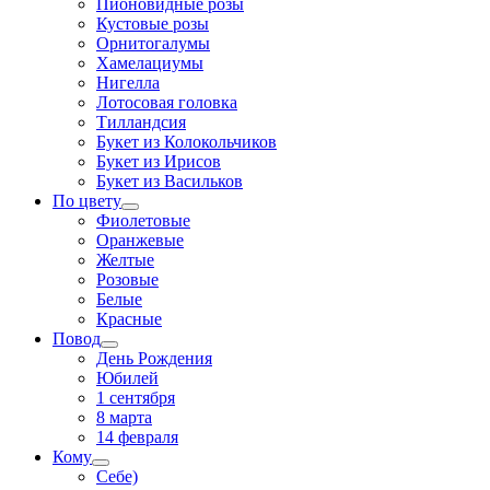
Пионовидные розы
Кустовые розы
Орнитогалумы
Хамелациумы
Нигелла
Лотосовая головка
Тилландсия
Букет из Колокольчиков
Букет из Ирисов
Букет из Васильков
По цвету
Фиолетовые
Оранжевые
Желтые
Розовые
Белые
Красные
Повод
День Рождения
Юбилей
1 сентября
8 марта
14 февраля
Кому
Себе)