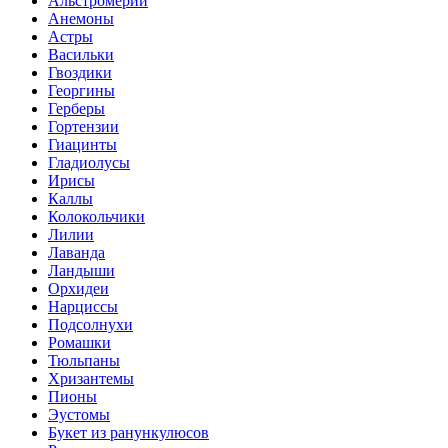
Альстромерии
Анемоны
Астры
Васильки
Гвоздики
Георгины
Герберы
Гортензии
Гиацинты
Гладиолусы
Ирисы
Каллы
Колокольчики
Лилии
Лаванда
Ландыши
Орхидеи
Нарциссы
Подсолнухи
Ромашки
Тюльпаны
Хризантемы
Пионы
Эустомы
Букет из ранункулюсов