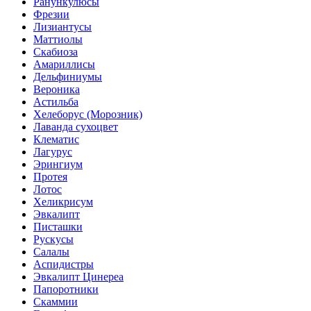
Ранункулюсы
Фрезии
Лизиантусы
Маттиолы
Скабиоза
Амариллисы
Дельфиниумы
Вероника
Астильба
Хелеборус (Морозник)
Лаванда сухоцвет
Клематис
Лагурус
Эрингиум
Протея
Лотос
Хеликрисум
Эвкалипт
Писташки
Рускусы
Салалы
Аспидистры
Эвкалипт Цинереа
Папоротники
Скаммии