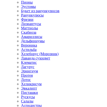
Пионы
Эустомы
Букет из ранункулюсов
Ранункулюсы
Фрезии
Лизиантусы
Маттиолы
Скабиоза
Амариллисы
Дельфиниумы
Вероника
Астильба
Хелеборус (Морозник)
Лаванда сухоцвет
Клематис
Лагурус
Эрингиум
Протея
Лотос
Хеликрисум
Эвкалипт
Писташки
Рускусы
Салалы
Аспидистры