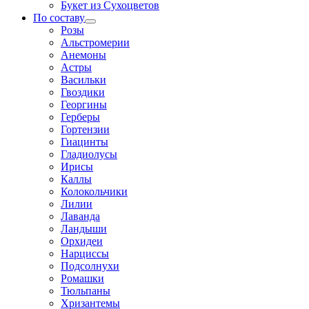
Букет из Сухоцветов
По составу
Розы
Альстромерии
Анемоны
Астры
Васильки
Гвоздики
Георгины
Герберы
Гортензии
Гиацинты
Гладиолусы
Ирисы
Каллы
Колокольчики
Лилии
Лаванда
Ландыши
Орхидеи
Нарциссы
Подсолнухи
Ромашки
Тюльпаны
Хризантемы