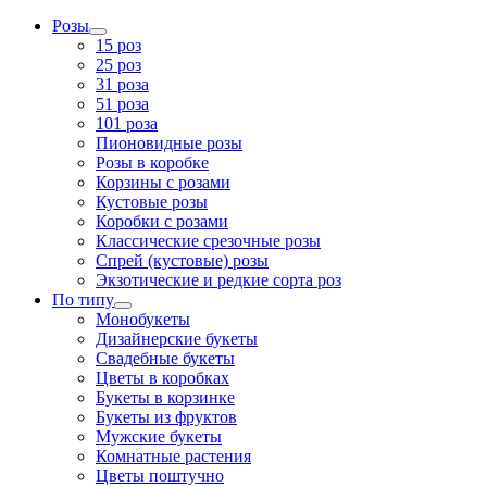
Розы
15 роз
25 роз
31 роза
51 роза
101 роза
Пионовидные розы
Розы в коробке
Корзины с розами
Кустовые розы
Коробки с розами
Классические срезочные розы
Спрей (кустовые) розы
Экзотические и редкие сорта роз
По типу
Монобукеты
Дизайнерские букеты
Свадебные букеты
Цветы в коробках
Букеты в корзинке
Букеты из фруктов
Мужские букеты
Комнатные растения
Цветы поштучно