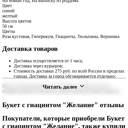
На новый год, На выписку из роддома
Цвет
синий
желтый
Высота цветов
50 см
Цветы
Роза кустовая, Гиперикум, Гиацинты, Тюльпаны, Вероника
Доставка товаров
Доставка осуществляется от 1 часа;
Доставка через курьеров;
Стоимость доставки 275 руб. по всей России в пределах
города. Доставка за город обговаривается отдельно;
Читать далее
Наша служба работает круглосуточно, чтобы вы могли
подарить радость близким в любое время. В нашем маркете
можно оформить заказ онлайн с доставкой на дом или в офис
по всей территории РФ.
Букет с гиацинтом "Желание" отзывы
Нужна срочная отправка? Курьер привезет заказ в течение 60
минут или день в день в удобный интервал. Если вам важно
Покупатели, которые приобрели Букет
вручить подарок ко времени, наш сервис доставки обеспечит
с гиацинтом "Желание", также купили
точность до минуты. Выбирайте, где купить и сколько стоит