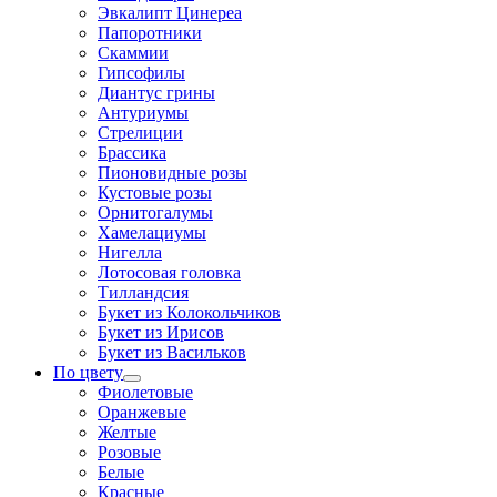
Эвкалипт Цинереа
Папоротники
Скаммии
Гипсофилы
Диантус грины
Антуриумы
Стрелиции
Брассика
Пионовидные розы
Кустовые розы
Орнитогалумы
Хамелациумы
Нигелла
Лотосовая головка
Тилландсия
Букет из Колокольчиков
Букет из Ирисов
Букет из Васильков
По цвету
Фиолетовые
Оранжевые
Желтые
Розовые
Белые
Красные