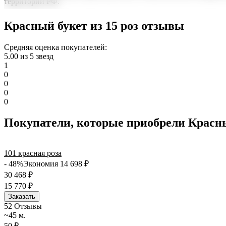
территории РФ.
Нужна срочная отправка? Курьер привезет заказ в течение 60 
Красный букет из 15 роз отзывы
точность до минуты. Выбирайте, где купить и сколько стоит по
Средняя оценка покупателей:
5.00 из 5 звезд
1
0
0
0
0
Покупатели, которые приобрели Красный
101 красная роза
- 48%
Экономия 14 698
₽
30 468
₽
15 770
₽
Заказать
5
2 Отзывы
~45 м.
50 ₽