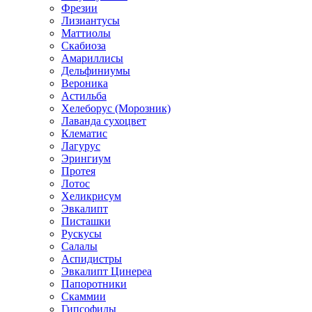
Фрезии
Лизиантусы
Маттиолы
Скабиоза
Амариллисы
Дельфиниумы
Вероника
Астильба
Хелеборус (Морозник)
Лаванда сухоцвет
Клематис
Лагурус
Эрингиум
Протея
Лотос
Хеликрисум
Эвкалипт
Писташки
Рускусы
Салалы
Аспидистры
Эвкалипт Цинереа
Папоротники
Скаммии
Гипсофилы