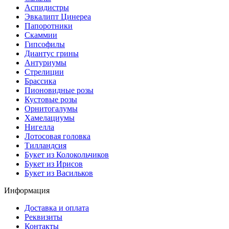
Аспидистры
Эвкалипт Цинереа
Папоротники
Скаммии
Гипсофилы
Диантус грины
Антуриумы
Стрелиции
Брассика
Пионовидные розы
Кустовые розы
Орнитогалумы
Хамелациумы
Нигелла
Лотосовая головка
Тилландсия
Букет из Колокольчиков
Букет из Ирисов
Букет из Васильков
Информация
Доставка и оплата
Реквизиты
Контакты