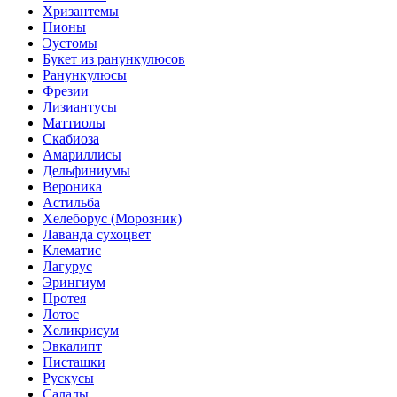
Хризантемы
Пионы
Эустомы
Букет из ранункулюсов
Ранункулюсы
Фрезии
Лизиантусы
Маттиолы
Скабиоза
Амариллисы
Дельфиниумы
Вероника
Астильба
Хелеборус (Морозник)
Лаванда сухоцвет
Клематис
Лагурус
Эрингиум
Протея
Лотос
Хеликрисум
Эвкалипт
Писташки
Рускусы
Салалы