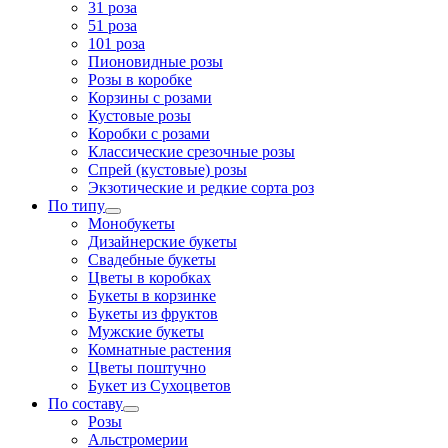
31 роза
51 роза
101 роза
Пионовидные розы
Розы в коробке
Корзины с розами
Кустовые розы
Коробки с розами
Классические срезочные розы
Спрей (кустовые) розы
Экзотические и редкие сорта роз
По типу
Монобукеты
Дизайнерские букеты
Свадебные букеты
Цветы в коробках
Букеты в корзинке
Букеты из фруктов
Мужские букеты
Комнатные растения
Цветы поштучно
Букет из Сухоцветов
По составу
Розы
Альстромерии