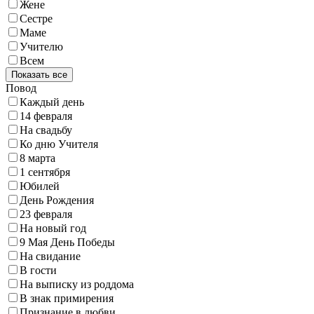
Жене
Сестре
Маме
Учителю
Всем
Показать все
Повод
Каждый день
14 февраля
На свадьбу
Ко дню Учителя
8 марта
1 сентября
Юбилей
День Рождения
23 февраля
На новый год
9 Мая День Победы
На свидание
В гости
На выписку из роддома
В знак примирения
Признание в любви