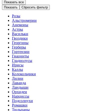
Показать все
Сбросить фильтр
Розы
Альстромерии
Анемоны
Астры
Васильки
Гвоздики
Георгины
Герберы
Гортензии
Гиацинты
Гладиолусы
Ирисы
Каллы
Колокольчики
Лилии
Лаванда
Ландыши
Орхидеи
Нарциссы
Подсолнухи
Ромашки
Тюльпаны