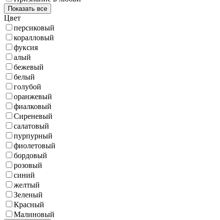
Показать все
Цвет
персиковый
коралловый
фуксия
алый
бежевый
белый
голубой
оранжевый
фиалковый
Сиреневый
салатовый
пурпурный
фиолетовый
бордовый
розовый
синий
желтый
Зеленый
Красный
Малиновый