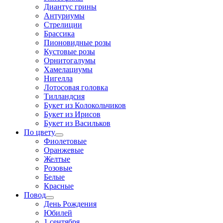
Диантус грины
Антуриумы
Стрелиции
Брассика
Пионовидные розы
Кустовые розы
Орнитогалумы
Хамелациумы
Нигелла
Лотосовая головка
Тилландсия
Букет из Колокольчиков
Букет из Ирисов
Букет из Васильков
По цвету
Фиолетовые
Оранжевые
Желтые
Розовые
Белые
Красные
Повод
День Рождения
Юбилей
1 сентября