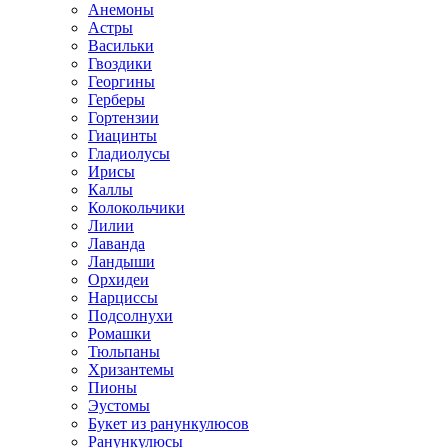
Анемоны
Астры
Васильки
Гвоздики
Георгины
Герберы
Гортензии
Гиацинты
Гладиолусы
Ирисы
Каллы
Колокольчики
Лилии
Лаванда
Ландыши
Орхидеи
Нарциссы
Подсолнухи
Ромашки
Тюльпаны
Хризантемы
Пионы
Эустомы
Букет из ранункулюсов
Ранункулюсы