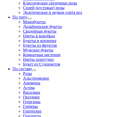
Классические срезочные розы
Спрей (кустовые) розы
Экзотические и редкие сорта роз
По типу
Монобукеты
Дизайнерские букеты
Свадебные букеты
Цветы в коробках
Букеты в корзинке
Букеты из фруктов
Мужские букеты
Комнатные растения
Цветы поштучно
Букет из Сухоцветов
По составу
Розы
Альстромерии
Анемоны
Астры
Васильки
Гвоздики
Георгины
Герберы
Гортензии
Гиацинты