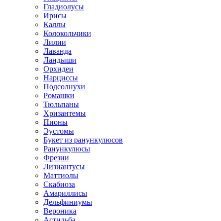
Гладиолусы
Ирисы
Каллы
Колокольчики
Лилии
Лаванда
Ландыши
Орхидеи
Нарциссы
Подсолнухи
Ромашки
Тюльпаны
Хризантемы
Пионы
Эустомы
Букет из ранункулюсов
Ранункулюсы
Фрезии
Лизиантусы
Маттиолы
Скабиоза
Амариллисы
Дельфиниумы
Вероника
Астильба