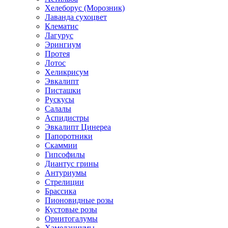
Хелеборус (Морозник)
Лаванда сухоцвет
Клематис
Лагурус
Эрингиум
Протея
Лотос
Хеликрисум
Эвкалипт
Писташки
Рускусы
Салалы
Аспидистры
Эвкалипт Цинереа
Папоротники
Скаммии
Гипсофилы
Диантус грины
Антуриумы
Стрелиции
Брассика
Пионовидные розы
Кустовые розы
Орнитогалумы
Хамелациумы