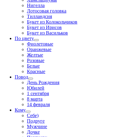
Нигелла
Лотосовая головка
Тилландсия
Букет из Колокольчиков
Букет из Ирисов
Букет из Васильков
По цвету
Фиолетовые
Оранжевые
Желтые
Розовые
Белые
Красные
Повод
День Рождения
Юбилей
1 сентября
8 марта
14 февраля
Кому
Себе)
Подруге
Мужчине
Дочке