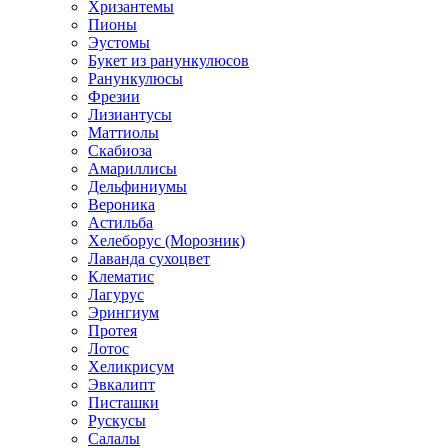
Хризантемы
Пионы
Эустомы
Букет из ранункулюсов
Ранункулюсы
Фрезии
Лизиантусы
Маттиолы
Скабиоза
Амариллисы
Дельфиниумы
Вероника
Астильба
Хелеборус (Морозник)
Лаванда сухоцвет
Клематис
Лагурус
Эрингиум
Протея
Лотос
Хеликрисум
Эвкалипт
Писташки
Рускусы
Салалы