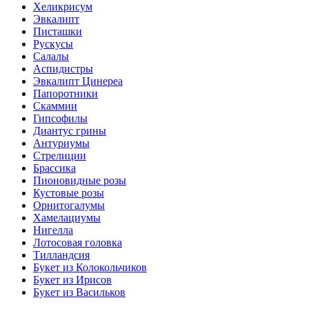
Хеликрисум
Эвкалипт
Писташки
Рускусы
Салалы
Аспидистры
Эвкалипт Цинереа
Папоротники
Скаммии
Гипсофилы
Диантус грины
Антуриумы
Стрелиции
Брассика
Пионовидные розы
Кустовые розы
Орнитогалумы
Хамелациумы
Нигелла
Лотосовая головка
Тилландсия
Букет из Колокольчиков
Букет из Ирисов
Букет из Васильков