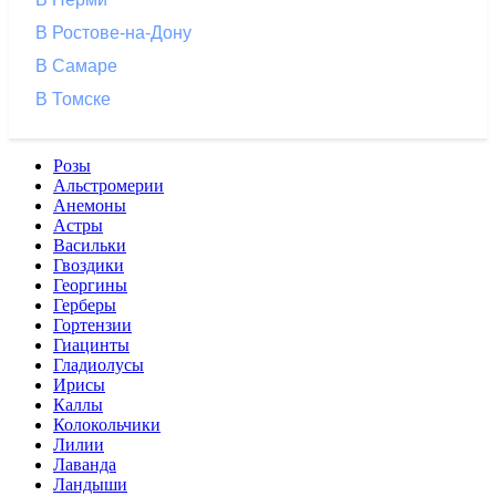
В Ростове-на-Дону
В Самаре
В Томске
Розы
Альстромерии
Анемоны
Астры
Васильки
Гвоздики
Георгины
Герберы
Гортензии
Гиацинты
Гладиолусы
Ирисы
Каллы
Колокольчики
Лилии
Лаванда
Ландыши