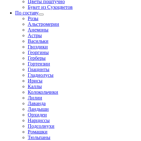
Цветы поштучно
Букет из Сухоцветов
По составу
Розы
Альстромерии
Анемоны
Астры
Васильки
Гвоздики
Георгины
Герберы
Гортензии
Гиацинты
Гладиолусы
Ирисы
Каллы
Колокольчики
Лилии
Лаванда
Ландыши
Орхидеи
Нарциссы
Подсолнухи
Ромашки
Тюльпаны