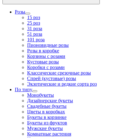
Розы
15 роз
25 роз
31 роза
51 роза
101 роза
Пионовидные розы
Розы в коробке
Корзины с розами
Кустовые розы
Коробки с розами
Классические срезочные розы
Спрей (кустовые) розы
Экзотические и редкие сорта роз
По типу
Монобукеты
Дизайнерские букеты
Свадебные букеты
Цветы в коробках
Букеты в корзинке
Букеты из фруктов
Мужские букеты
Комнатные растения