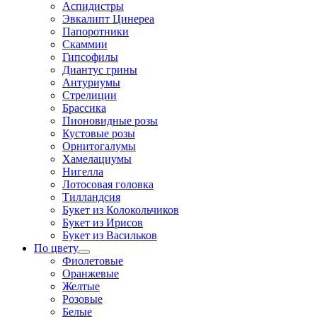
Аспидистры
Эвкалипт Цинереа
Папоротники
Скаммии
Гипсофилы
Диантус грины
Антуриумы
Стрелиции
Брассика
Пионовидные розы
Кустовые розы
Орнитогалумы
Хамелациумы
Нигелла
Лотосовая головка
Тилландсия
Букет из Колокольчиков
Букет из Ирисов
Букет из Васильков
По цвету
Фиолетовые
Оранжевые
Желтые
Розовые
Белые