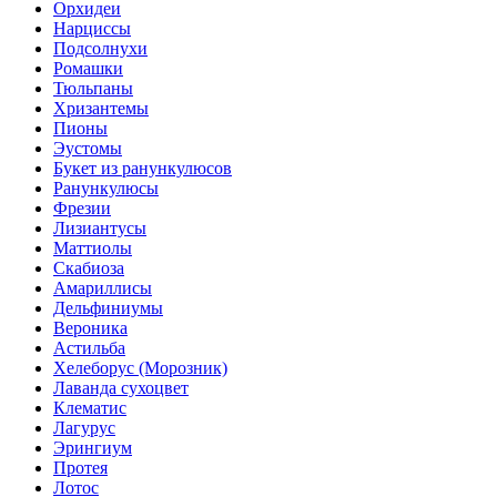
Орхидеи
Нарциссы
Подсолнухи
Ромашки
Тюльпаны
Хризантемы
Пионы
Эустомы
Букет из ранункулюсов
Ранункулюсы
Фрезии
Лизиантусы
Маттиолы
Скабиоза
Амариллисы
Дельфиниумы
Вероника
Астильба
Хелеборус (Морозник)
Лаванда сухоцвет
Клематис
Лагурус
Эрингиум
Протея
Лотос