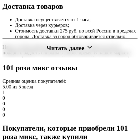
Доставка товаров
Доставка осуществляется от 1 часа;
Доставка через курьеров;
Стоимость доставки 275 руб. по всей России в пределах
города. Доставка за город обговаривается отдельно;
Читать далее
Наша служба работает круглосуточно, чтобы вы могли
подарить радость близким в любое время. В нашем маркете
можно оформить заказ онлайн с доставкой на дом или в офис
по всей территории РФ.
101 роза микс отзывы
Нужна срочная отправка? Курьер привезет заказ в течение 60
минут или день в день в удобный интервал. Если вам важно
Средняя оценка покупателей:
вручить подарок ко времени, наш сервис доставки обеспечит
5.00 из 5 звезд
точность до минуты. Выбирайте, где купить и сколько стоит
1
подходящий вариант — быстрая доставка работает для вас
0
сегодня и ежедневно 24 часа в сутки.
0
0
0
Покупатели, которые приобрели 101
роза микс, также купили