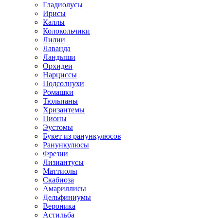
Гладиолусы
Ирисы
Каллы
Колокольчики
Лилии
Лаванда
Ландыши
Орхидеи
Нарциссы
Подсолнухи
Ромашки
Тюльпаны
Хризантемы
Пионы
Эустомы
Букет из ранункулюсов
Ранункулюсы
Фрезии
Лизиантусы
Маттиолы
Скабиоза
Амариллисы
Дельфиниумы
Вероника
Астильба