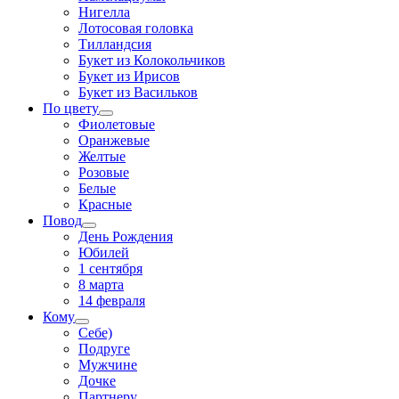
Нигелла
Лотосовая головка
Тилландсия
Букет из Колокольчиков
Букет из Ирисов
Букет из Васильков
По цвету
Фиолетовые
Оранжевые
Желтые
Розовые
Белые
Красные
Повод
День Рождения
Юбилей
1 сентября
8 марта
14 февраля
Кому
Себе)
Подруге
Мужчине
Дочке
Партнеру