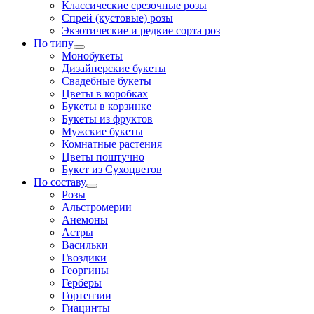
Классические срезочные розы
Спрей (кустовые) розы
Экзотические и редкие сорта роз
По типу
Монобукеты
Дизайнерские букеты
Свадебные букеты
Цветы в коробках
Букеты в корзинке
Букеты из фруктов
Мужские букеты
Комнатные растения
Цветы поштучно
Букет из Сухоцветов
По составу
Розы
Альстромерии
Анемоны
Астры
Васильки
Гвоздики
Георгины
Герберы
Гортензии
Гиацинты