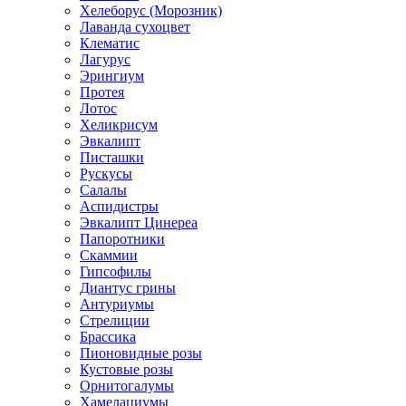
Хелеборус (Морозник)
Лаванда сухоцвет
Клематис
Лагурус
Эрингиум
Протея
Лотос
Хеликрисум
Эвкалипт
Писташки
Рускусы
Салалы
Аспидистры
Эвкалипт Цинереа
Папоротники
Скаммии
Гипсофилы
Диантус грины
Антуриумы
Стрелиции
Брассика
Пионовидные розы
Кустовые розы
Орнитогалумы
Хамелациумы