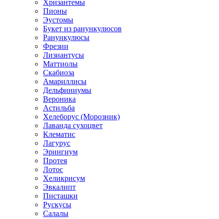
Хризантемы
Пионы
Эустомы
Букет из ранункулюсов
Ранункулюсы
Фрезии
Лизиантусы
Маттиолы
Скабиоза
Амариллисы
Дельфиниумы
Вероника
Астильба
Хелеборус (Морозник)
Лаванда сухоцвет
Клематис
Лагурус
Эрингиум
Протея
Лотос
Хеликрисум
Эвкалипт
Писташки
Рускусы
Салалы