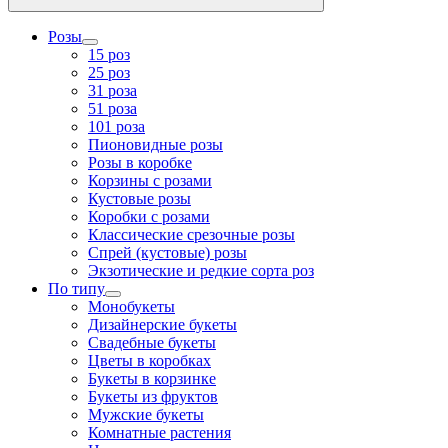
Розы
15 роз
25 роз
31 роза
51 роза
101 роза
Пионовидные розы
Розы в коробке
Корзины с розами
Кустовые розы
Коробки с розами
Классические срезочные розы
Спрей (кустовые) розы
Экзотические и редкие сорта роз
По типу
Монобукеты
Дизайнерские букеты
Свадебные букеты
Цветы в коробках
Букеты в корзинке
Букеты из фруктов
Мужские букеты
Комнатные растения