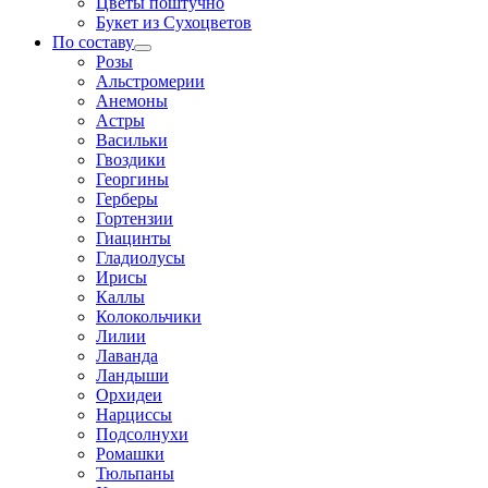
Цветы поштучно
Букет из Сухоцветов
По составу
Розы
Альстромерии
Анемоны
Астры
Васильки
Гвоздики
Георгины
Герберы
Гортензии
Гиацинты
Гладиолусы
Ирисы
Каллы
Колокольчики
Лилии
Лаванда
Ландыши
Орхидеи
Нарциссы
Подсолнухи
Ромашки
Тюльпаны