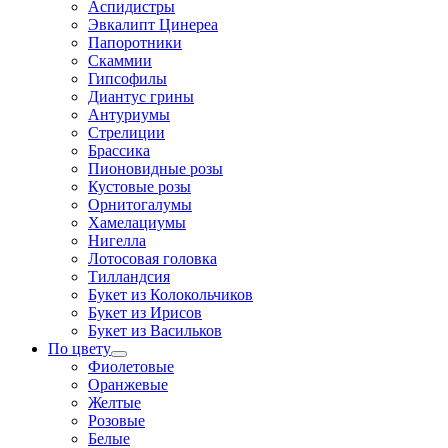
Аспидистры
Эвкалипт Цинереа
Папоротники
Скаммии
Гипсофилы
Диантус грины
Антуриумы
Стрелиции
Брассика
Пионовидные розы
Кустовые розы
Орнитогалумы
Хамелациумы
Нигелла
Лотосовая головка
Тилландсия
Букет из Колокольчиков
Букет из Ирисов
Букет из Васильков
По цвету
Фиолетовые
Оранжевые
Желтые
Розовые
Белые