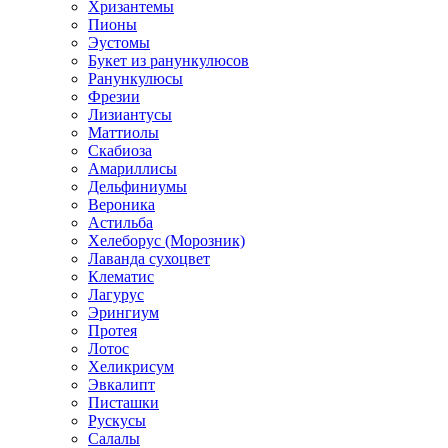
Хризантемы
Пионы
Эустомы
Букет из ранункулюсов
Ранункулюсы
Фрезии
Лизиантусы
Маттиолы
Скабиоза
Амариллисы
Дельфиниумы
Вероника
Астильба
Хелеборус (Морозник)
Лаванда сухоцвет
Клематис
Лагурус
Эрингиум
Протея
Лотос
Хеликрисум
Эвкалипт
Писташки
Рускусы
Салалы