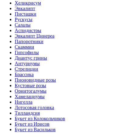
Хеликрисум
Эвкалипт
Писташки
Рускусы
Салалы
Аспидистры
Эвкалипт Цинереа
Папоротники
Скаммии
Гипсофилы
Диантус грины
Антуриумы
Стрелиции
Брассика
Пионовидные розы
Кустовые розы
Орнитогалумы
Хамелациумы
Нигелла
Лотосовая головка
Тилландсия
Букет из Колокольчиков
Букет из Ирисов
Букет из Васильков