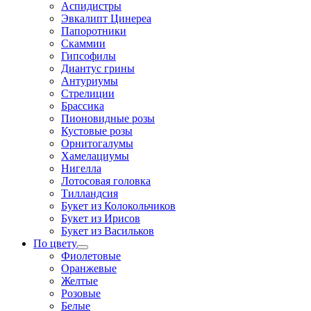
Аспидистры
Эвкалипт Цинереа
Папоротники
Скаммии
Гипсофилы
Диантус грины
Антуриумы
Стрелиции
Брассика
Пионовидные розы
Кустовые розы
Орнитогалумы
Хамелациумы
Нигелла
Лотосовая головка
Тилландсия
Букет из Колокольчиков
Букет из Ирисов
Букет из Васильков
По цвету
Фиолетовые
Оранжевые
Желтые
Розовые
Белые