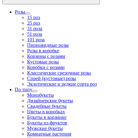
Розы
15 роз
25 роз
31 роза
51 роза
101 роза
Пионовидные розы
Розы в коробке
Корзины с розами
Кустовые розы
Коробки с розами
Классические срезочные розы
Спрей (кустовые) розы
Экзотические и редкие сорта роз
По типу
Монобукеты
Дизайнерские букеты
Свадебные букеты
Цветы в коробках
Букеты в корзинке
Букеты из фруктов
Мужские букеты
Комнатные растения