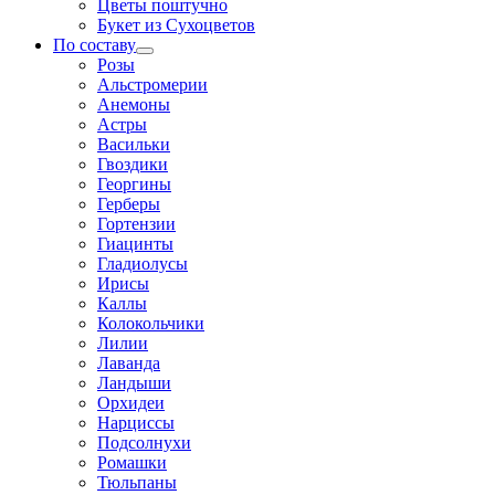
Цветы поштучно
Букет из Сухоцветов
По составу
Розы
Альстромерии
Анемоны
Астры
Васильки
Гвоздики
Георгины
Герберы
Гортензии
Гиацинты
Гладиолусы
Ирисы
Каллы
Колокольчики
Лилии
Лаванда
Ландыши
Орхидеи
Нарциссы
Подсолнухи
Ромашки
Тюльпаны