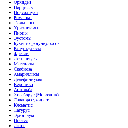
Орхидеи
Нарциссы
Подсолнухи
Ромашки
Тюльпаны
Хризантемы
Пионы
Эустомы
Букет из ранункулюсов
Ранункулюсы
Фрезии
Лизиантусы
Маттиолы
Скабиоза
Амариллисы
Дельфиниумы
Вероника
Астильба
Хелеборус (Морозник)
Лаванда сухоцвет
Клематис
Лагурус
Эрингиум
Протея
Лотос