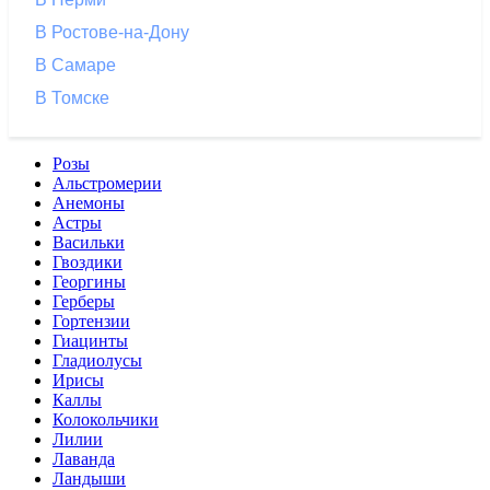
В Ростове-на-Дону
В Самаре
В Томске
Розы
Альстромерии
Анемоны
Астры
Васильки
Гвоздики
Георгины
Герберы
Гортензии
Гиацинты
Гладиолусы
Ирисы
Каллы
Колокольчики
Лилии
Лаванда
Ландыши