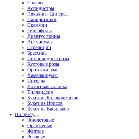
Салалы
Аспидистры
Эвкалипт Цинереа
Папоротники
Скаммии
Гипсофилы
Диантус грины
Антуриумы
Стрелиции
Брассика
Пионовидные розы
Кустовые розы
Орнитогалумы
Хамелациумы
Нигелла
Лотосовая головка
Тилландсия
Букет из Колокольчиков
Букет из Ирисов
Букет из Васильков
По цвету
Фиолетовые
Оранжевые
Желтые
Розовые