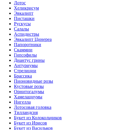
Лотос
Хеликрисум
Эвкалипт
Писташки
Рускусы
Салалы
Аспидистры
Эвкалипт Цинереа
Папоротники
Скаммии
Гипсофилы
Диантус грины
Антуриумы
Стрелиции
Брассика
Пионовидные розы
Кустовые розы
Орнитогалумы
Хамелациумы
Нигелла
Лотосовая головка
Тилландсия
Букет из Колокольчиков
Букет из Ирисов
Букет из Васильков