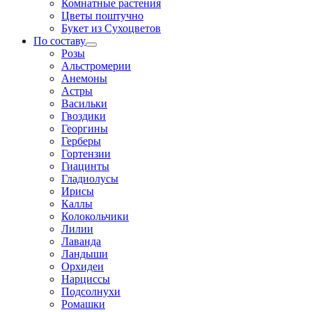
Комнатные растения
Цветы поштучно
Букет из Сухоцветов
По составу
Розы
Альстромерии
Анемоны
Астры
Васильки
Гвоздики
Георгины
Герберы
Гортензии
Гиацинты
Гладиолусы
Ирисы
Каллы
Колокольчики
Лилии
Лаванда
Ландыши
Орхидеи
Нарциссы
Подсолнухи
Ромашки