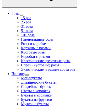
Розы
15 роз
25 роз
31 роза
51 роза
101 роза
Пионовидные розы
Розы в коробке
Корзины с розами
Кустовые розы
Коробки с розами
Классические срезочные розы
Спрей (кустовые) розы
Экзотические и редкие сорта роз
По типу
Монобукеты
Дизайнерские букеты
Свадебные букеты
Цветы в коробках
Букеты в корзинке
Букеты из фруктов
Мужские букеты