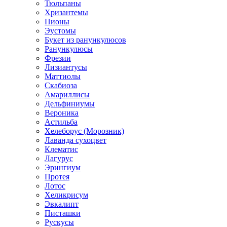
Тюльпаны
Хризантемы
Пионы
Эустомы
Букет из ранункулюсов
Ранункулюсы
Фрезии
Лизиантусы
Маттиолы
Скабиоза
Амариллисы
Дельфиниумы
Вероника
Астильба
Хелеборус (Морозник)
Лаванда сухоцвет
Клематис
Лагурус
Эрингиум
Протея
Лотос
Хеликрисум
Эвкалипт
Писташки
Рускусы