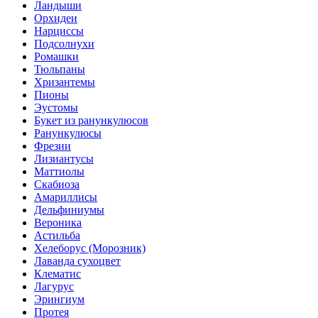
Ландыши
Орхидеи
Нарциссы
Подсолнухи
Ромашки
Тюльпаны
Хризантемы
Пионы
Эустомы
Букет из ранункулюсов
Ранункулюсы
Фрезии
Лизиантусы
Маттиолы
Скабиоза
Амариллисы
Дельфиниумы
Вероника
Астильба
Хелеборус (Морозник)
Лаванда сухоцвет
Клематис
Лагурус
Эрингиум
Протея