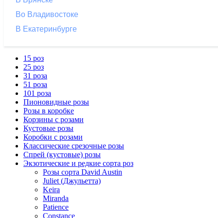
Во Владивостоке
В Екатеринбурге
15 роз
25 роз
31 роза
51 роза
101 роза
Пионовидные розы
Розы в коробке
Корзины с розами
Кустовые розы
Коробки с розами
Классические срезочные розы
Спрей (кустовые) розы
Экзотические и редкие сорта роз
Розы сорта David Austin
Juliet (Джульетта)
Keira
Miranda
Patience
Constance