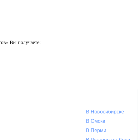
тов» Вы получаете:
В Новосибирске
В Омске
В Перми
В Ростове-на-Дону