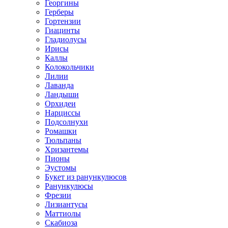
Георгины
Герберы
Гортензии
Гиацинты
Гладиолусы
Ирисы
Каллы
Колокольчики
Лилии
Лаванда
Ландыши
Орхидеи
Нарциссы
Подсолнухи
Ромашки
Тюльпаны
Хризантемы
Пионы
Эустомы
Букет из ранункулюсов
Ранункулюсы
Фрезии
Лизиантусы
Маттиолы
Скабиоза