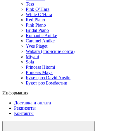
Tess
Pink O’Hara
White O’Hara
Red Piano
Pink Piano
Bridal Piano
Romantic Antike
Caramel Antike
Yves Piaget
Wabara (японские сорта)
Miyabi
Sola
Princess Hitomi
Princess Maya
Букет роз David Austin
Букет роз Бомбастик
Информация
Доставка и оплата
Реквизиты
Контакты