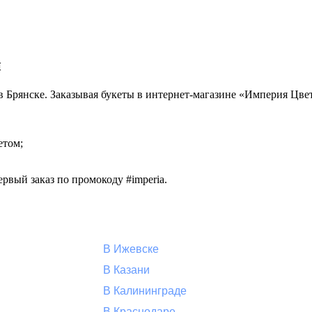
й
й в Брянске. Заказывая букеты в интернет-магазине «Империя Цве
етом;
рвый заказ по промокоду #imperia.
В Ижевске
В Казани
В Калининграде
В Краснодаре