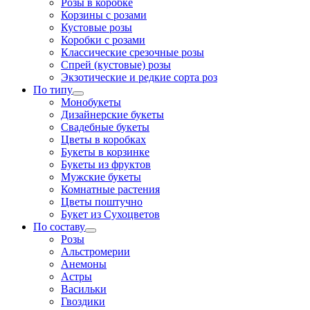
Розы в коробке
Корзины с розами
Кустовые розы
Коробки с розами
Классические срезочные розы
Спрей (кустовые) розы
Экзотические и редкие сорта роз
По типу
Монобукеты
Дизайнерские букеты
Свадебные букеты
Цветы в коробках
Букеты в корзинке
Букеты из фруктов
Мужские букеты
Комнатные растения
Цветы поштучно
Букет из Сухоцветов
По составу
Розы
Альстромерии
Анемоны
Астры
Васильки
Гвоздики