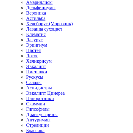
Амариллисы
Дельфиниумы
Вероника
Астильба
Хелеборус (Морозник)
Лаванда сухоцвет
Клематис
Лагурус
Эрингиум
Протея
Лотос
Хеликрисум
Эвкалипт
Писташки
Рускусы
Салалы
Аспидистры
Эвкалипт Цинереа
Папоротники
Скаммии
Гипсофилы
Диантус грины
Антуриумы
Стрелиции
Брассика