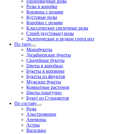
Пионовидные розы
Розы в коробке
Корзины с розами
Кустовые розы
Коробки с розами
Классические срезочные розы
Спрей (кустовые) розы
Экзотические и редкие сорта роз
По типу
Монобукеты
Дизайнерские букеты
Свадебные букеты
Цветы в коробках
Букеты в корзинке
Букеты из фруктов
Мужские букеты
Комнатные растения
Цветы поштучно
Букет из Сухоцветов
По составу
Розы
Альстромерии
Анемоны
Астры
Васильки