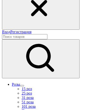
Вход
Регистрация
Розы
15 роз
25 роз
31 роза
51 роза
101 роза