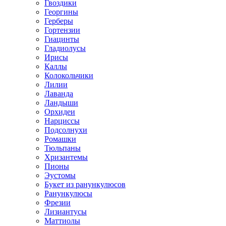
Гвоздики
Георгины
Герберы
Гортензии
Гиацинты
Гладиолусы
Ирисы
Каллы
Колокольчики
Лилии
Лаванда
Ландыши
Орхидеи
Нарциссы
Подсолнухи
Ромашки
Тюльпаны
Хризантемы
Пионы
Эустомы
Букет из ранункулюсов
Ранункулюсы
Фрезии
Лизиантусы
Маттиолы