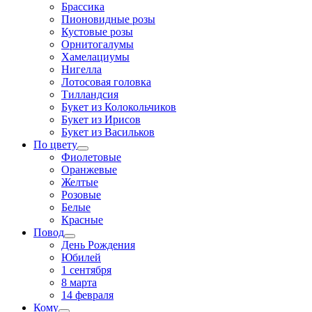
Брассика
Пионовидные розы
Кустовые розы
Орнитогалумы
Хамелациумы
Нигелла
Лотосовая головка
Тилландсия
Букет из Колокольчиков
Букет из Ирисов
Букет из Васильков
По цвету
Фиолетовые
Оранжевые
Желтые
Розовые
Белые
Красные
Повод
День Рождения
Юбилей
1 сентября
8 марта
14 февраля
Кому