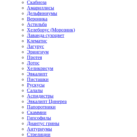
Скабиоза
Амариллисы
Дельфиниумы
Вероника
Астильба
Хелеборус (Морозник)
Лаванда сухоцвет
Клематис
Лагурус
Эрингиум
Протея
Лотос
Хеликрисум
Эвкалипт
Писташки
Рускусы
Салалы
Аспидистры
Эвкалипт Цинереа
Папоротники
Скаммии
Гипсофилы
Диантус грины
Антуриумы
Стрелиции