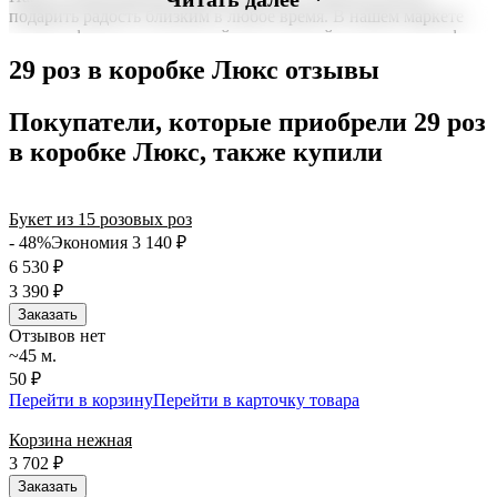
подарить радость близким в любое время. В нашем маркете
можно оформить заказ онлайн с доставкой на дом или в офис
по всей территории РФ.
29 роз в коробке Люкс отзывы
Нужна срочная отправка? Курьер привезет заказ в течение 60
минут или день в день в удобный интервал. Если вам важно
Покупатели, которые приобрели 29 роз
вручить подарок ко времени, наш сервис доставки обеспечит
в коробке Люкс, также купили
точность до минуты. Выбирайте, где купить и сколько стоит
подходящий вариант — быстрая доставка работает для вас
сегодня и ежедневно 24 часа в сутки.
Букет из 15 розовых роз
- 48%
Экономия 3 140
₽
6 530
₽
3 390
₽
Заказать
Отзывов нет
~45 м.
50 ₽
Перейти в корзину
Перейти в карточку товара
Корзина нежная
3 702
₽
Заказать