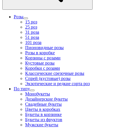
Розы
15 роз
25 роз
31 роза
51 роза
101 роза
Пионовидные розы
Розы в коробке
Корзины с розами
Кустовые розы
Коробки с розами
Классические срезочные розы
Спрей (кустовые) розы
Экзотические и редкие сорта роз
По типу
Монобукеты
Дизайнерские букеты
Свадебные букеты
Цветы в коробках
Букеты в корзинке
Букеты из фруктов
Мужские букеты