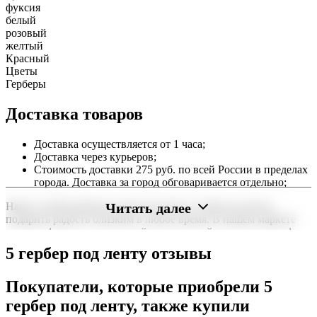
фуксия
белый
розовый
желтый
Красный
Цветы
Герберы
Доставка товаров
Доставка осуществляется от 1 часа;
Доставка через курьеров;
Стоимость доставки 275 руб. по всей России в пределах
города. Доставка за город обговаривается отдельно;
Читать далее
Наша служба работает круглосуточно, чтобы вы могли
подарить радость близким в любое время. В нашем маркете
можно оформить заказ онлайн с доставкой на дом или в офис
по всей территории РФ.
5 гербер под ленту отзывы
Нужна срочная отправка? Курьер привезет заказ в течение 60
минут или день в день в удобный интервал. Если вам важно
Покупатели, которые приобрели 5
вручить подарок ко времени, наш сервис доставки обеспечит
гербер под ленту, также купили
точность до минуты. Выбирайте, где купить и сколько стоит