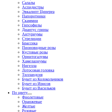
Салалы
Аспидистры
Эвкалипт Цинереа
Папоротники
Скаммии
Гипсофилы
Диантус грины
Антуриумы
Стрелиции
Брассика
Пионовидные розы
Кустовые розы
Орнитогалумы
Хамелациумы
Нигелла
Лотосовая головка
Тилландсия
Букет из Колокольчиков
Букет из Ирисов
Букет из Васильков
По цвету
Фиолетовые
Оранжевые
Желтые
Розовые