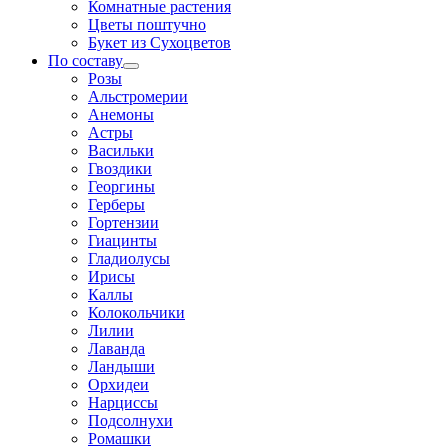
Комнатные растения
Цветы поштучно
Букет из Сухоцветов
По составу
Розы
Альстромерии
Анемоны
Астры
Васильки
Гвоздики
Георгины
Герберы
Гортензии
Гиацинты
Гладиолусы
Ирисы
Каллы
Колокольчики
Лилии
Лаванда
Ландыши
Орхидеи
Нарциссы
Подсолнухи
Ромашки