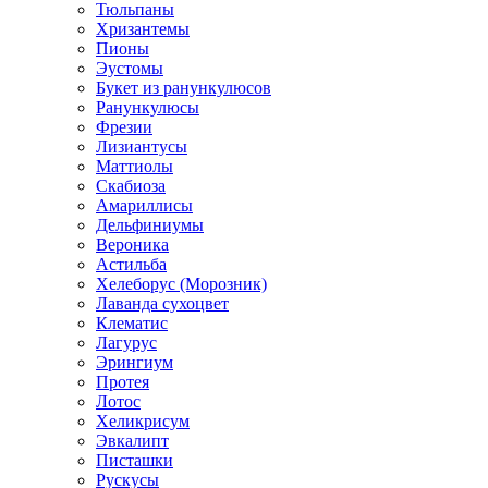
Тюльпаны
Хризантемы
Пионы
Эустомы
Букет из ранункулюсов
Ранункулюсы
Фрезии
Лизиантусы
Маттиолы
Скабиоза
Амариллисы
Дельфиниумы
Вероника
Астильба
Хелеборус (Морозник)
Лаванда сухоцвет
Клематис
Лагурус
Эрингиум
Протея
Лотос
Хеликрисум
Эвкалипт
Писташки
Рускусы