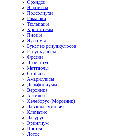
Орхидеи
Нарциссы
Подсолнухи
Ромашки
Тюльпаны
Хризантемы
Пионы
Эустомы
Букет из ранункулюсов
Ранункулюсы
Фрезии
Лизиантусы
Маттиолы
Скабиоза
Амариллисы
Дельфиниумы
Вероника
Астильба
Хелеборус (Морозник)
Лаванда сухоцвет
Клематис
Лагурус
Эрингиум
Протея
Лотос