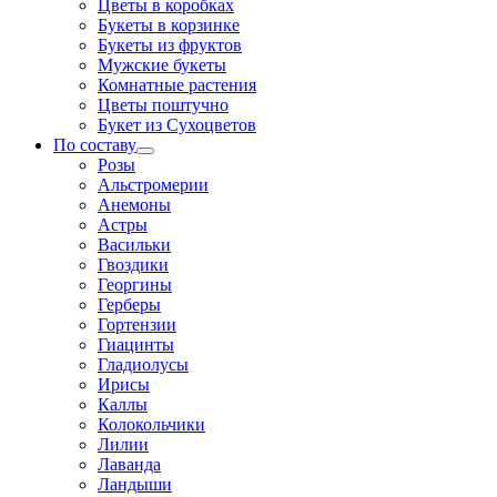
Цветы в коробках
Букеты в корзинке
Букеты из фруктов
Мужские букеты
Комнатные растения
Цветы поштучно
Букет из Сухоцветов
По составу
Розы
Альстромерии
Анемоны
Астры
Васильки
Гвоздики
Георгины
Герберы
Гортензии
Гиацинты
Гладиолусы
Ирисы
Каллы
Колокольчики
Лилии
Лаванда
Ландыши