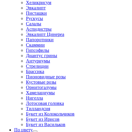
Хеликрисум
Эвкалипт
Писташки
Рускусы
Салалы
Аспидистры
Эвкалипт Цинереа
Папоротники
Скаммии
Гипсофилы
Диантус грины
Антуриумы
Стрелиции
Брассика
Пионовидные розы
Кустовые розы
Орнитогалумы
Хамелациумы
Нигелла
Лотосовая головка
Тилландсия
Букет из Колокольчиков
Букет из Ирисов
Букет из Васильков
По цвету