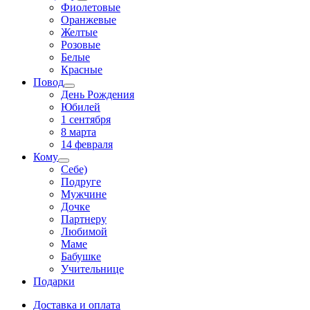
Фиолетовые
Оранжевые
Желтые
Розовые
Белые
Красные
Повод
День Рождения
Юбилей
1 сентября
8 марта
14 февраля
Кому
Себе)
Подруге
Мужчине
Дочке
Партнеру
Любимой
Маме
Бабушке
Учительнице
Подарки
Доставка и оплата