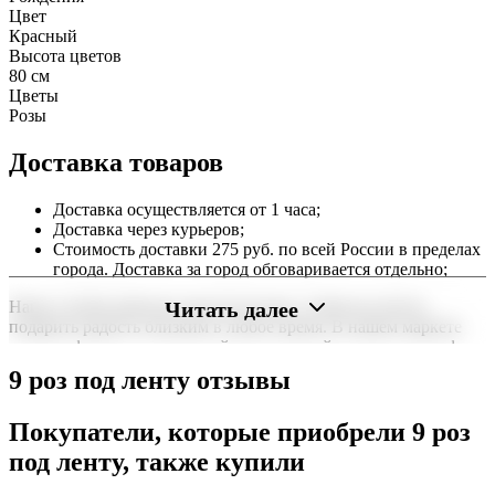
Цвет
Красный
Высота цветов
80 см
Цветы
Розы
Доставка товаров
Доставка осуществляется от 1 часа;
Доставка через курьеров;
Стоимость доставки 275 руб. по всей России в пределах
города. Доставка за город обговаривается отдельно;
Читать далее
Наша служба работает круглосуточно, чтобы вы могли
подарить радость близким в любое время. В нашем маркете
можно оформить заказ онлайн с доставкой на дом или в офис
по всей территории РФ.
9 роз под ленту отзывы
Нужна срочная отправка? Курьер привезет заказ в течение 60
минут или день в день в удобный интервал. Если вам важно
Покупатели, которые приобрели 9 роз
вручить подарок ко времени, наш сервис доставки обеспечит
под ленту, также купили
точность до минуты. Выбирайте, где купить и сколько стоит
подходящий вариант — быстрая доставка работает для вас