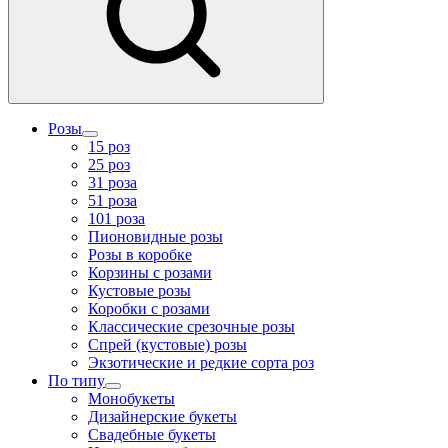
Розы
15 роз
25 роз
31 роза
51 роза
101 роза
Пионовидные розы
Розы в коробке
Корзины с розами
Кустовые розы
Коробки с розами
Классические срезочные розы
Спрей (кустовые) розы
Экзотические и редкие сорта роз
По типу
Монобукеты
Дизайнерские букеты
Свадебные букеты