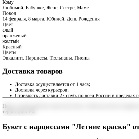
Кому
Любимой, Бабушке, Жене, Сестре, Маме
Повод
14 февраля, 8 марта, Юбилей, День Рождения
Цвет
алый
оранжевый
желтый
Красный
Цветы
Эвкалипт, Нарциссы, Тюльпаны, Пионы
Доставка товаров
Доставка осуществляется от 1 часа;
Доставка через курьеров;
Стоимость доставки 275 руб. по всей России в пределах г
Наша служба работает круглосуточно, чтобы вы могли подарить
территории РФ.
Нужна срочная отправка? Курьер привезет заказ в течение 60 
Букет с нарциссами "Летние краски" 
точность до минуты. Выбирайте, где купить и сколько стоит по