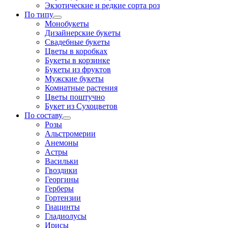
Экзотические и редкие сорта роз
По типу
Монобукеты
Дизайнерские букеты
Свадебные букеты
Цветы в коробках
Букеты в корзинке
Букеты из фруктов
Мужские букеты
Комнатные растения
Цветы поштучно
Букет из Сухоцветов
По составу
Розы
Альстромерии
Анемоны
Астры
Васильки
Гвоздики
Георгины
Герберы
Гортензии
Гиацинты
Гладиолусы
Ирисы