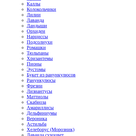
Каллы
Колокольчики
Лилии
Лаванда
Ландыши
Орхидеи
Нарциссы
Подсолнухи
Ромашки
Тюльпаны
Хризантемы
Пионы
Эустомы
Букет из ранункулюсов
Ранункулюсы
Фрезии
Лизиантусы
Маттиолы
Скабиоза
Амариллисы
Дельфиниумы
Вероника
Астильба
Хелеборус (Морозник)
Лаванда сухоцвет