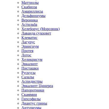
Маттиолы
Скабиоза
Амариллисы
Дельфиниумы
Вероника
Астильба
Хелеборус (Морозник)
Лаванда сухоцвет
Клематис
Лагурус
Эрингиум
Протея
Лотос
Хеликрисум
Эвкалипт
Писташки
Рускусы
Салалы
Аспидистры
Эвкалипт Цинереа
Папоротники
Скаммии
Гипсофилы
Диантус грины
Антуриумы