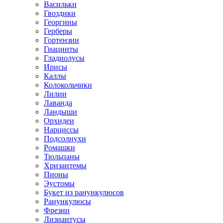
Васильки
Гвоздики
Георгины
Герберы
Гортензии
Гиацинты
Гладиолусы
Ирисы
Каллы
Колокольчики
Лилии
Лаванда
Ландыши
Орхидеи
Нарциссы
Подсолнухи
Ромашки
Тюльпаны
Хризантемы
Пионы
Эустомы
Букет из ранункулюсов
Ранункулюсы
Фрезии
Лизиантусы