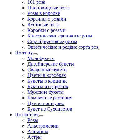
101 роза
Пионовидные розы
Розы в коробке
Корзины с розами
Кустовые розы
Коробки с розами
Классические срезочные розы
Спрей (кустовые) розы
Экзотические и редкие сорта роз
По типу
Монобукеты
Дизайнерские букеты
Свадебные букеты
Цветы в коробках
Букеты в корзинке
Букеты из фруктов
Мужские букеты
Комнатные растения
Цветы поштучно
Букет из Сухоцветов
По составу
Розы
Альстромерии
Анемоны
Астры