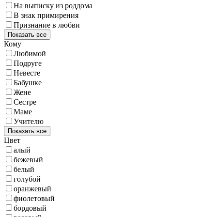
На выписку из роддома
В знак примирения
Признание в любви
Показать все
Кому
Любимой
Подруге
Невесте
Бабушке
Жене
Сестре
Маме
Учителю
Показать все
Цвет
алый
бежевый
белый
голубой
оранжевый
фиолетовый
бордовый