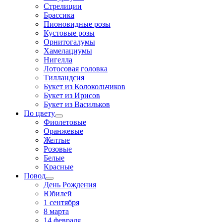
Стрелиции
Брассика
Пионовидные розы
Кустовые розы
Орнитогалумы
Хамелациумы
Нигелла
Лотосовая головка
Тилландсия
Букет из Колокольчиков
Букет из Ирисов
Букет из Васильков
По цвету
Фиолетовые
Оранжевые
Желтые
Розовые
Белые
Красные
Повод
День Рождения
Юбилей
1 сентября
8 марта
14 февраля