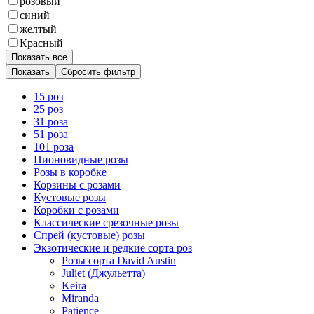
розовый
синий
желтый
Красный
Показать все
Сбросить фильтр
15 роз
25 роз
31 роза
51 роза
101 роза
Пионовидные розы
Розы в коробке
Корзины с розами
Кустовые розы
Коробки с розами
Классические срезочные розы
Спрей (кустовые) розы
Экзотические и редкие сорта роз
Розы сорта David Austin
Juliet (Джульетта)
Keira
Miranda
Patience