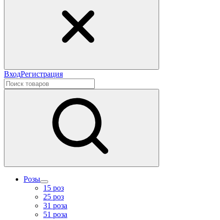
Вход
Регистрация
Розы
15 роз
25 роз
31 роза
51 роза