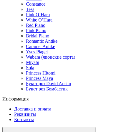
Constance
Tess
Pink O’Hara
White O’Hara
Red Piano
Pink Piano
Bridal Piano
Romantic Antike
Caramel Antike
Yves Piaget
Wabara (японские сорта)
Miyabi
Sola
Princess Hitomi
Princess Maya
Букет роз David Austin
Букет роз Бомбастик
Информация
Доставка и оплата
Реквизиты
Контакты