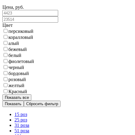
Цена, руб.
Цвет
персиковый
коралловый
алый
бежевый
белый
фиолетовый
черный
бордовый
розовый
желтый
Красный
Показать все
Сбросить фильтр
15 роз
25 роз
31 роза
51 роза