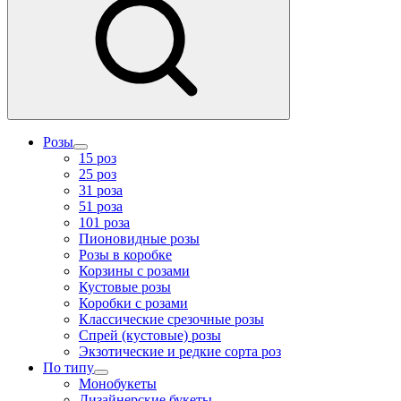
Розы
15 роз
25 роз
31 роза
51 роза
101 роза
Пионовидные розы
Розы в коробке
Корзины с розами
Кустовые розы
Коробки с розами
Классические срезочные розы
Спрей (кустовые) розы
Экзотические и редкие сорта роз
По типу
Монобукеты
Дизайнерские букеты