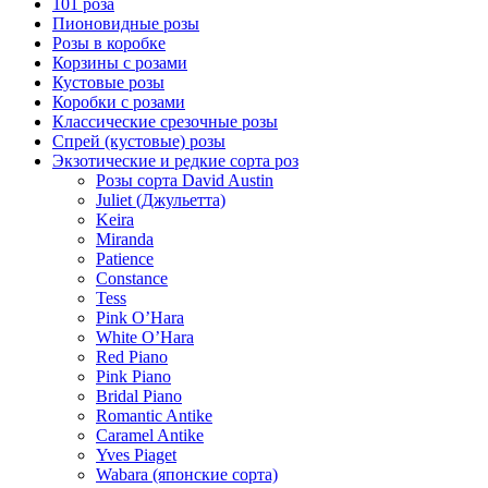
101 роза
Пионовидные розы
Розы в коробке
Корзины с розами
Кустовые розы
Коробки с розами
Классические срезочные розы
Спрей (кустовые) розы
Экзотические и редкие сорта роз
Розы сорта David Austin
Juliet (Джульетта)
Keira
Miranda
Patience
Constance
Tess
Pink O’Hara
White O’Hara
Red Piano
Pink Piano
Bridal Piano
Romantic Antike
Caramel Antike
Yves Piaget
Wabara (японские сорта)