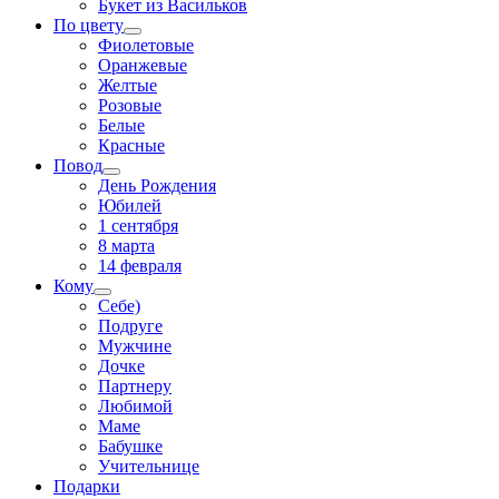
Букет из Васильков
По цвету
Фиолетовые
Оранжевые
Желтые
Розовые
Белые
Красные
Повод
День Рождения
Юбилей
1 сентября
8 марта
14 февраля
Кому
Себе)
Подруге
Мужчине
Дочке
Партнеру
Любимой
Маме
Бабушке
Учительнице
Подарки