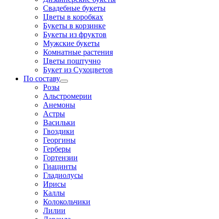
Свадебные букеты
Цветы в коробках
Букеты в корзинке
Букеты из фруктов
Мужские букеты
Комнатные растения
Цветы поштучно
Букет из Сухоцветов
По составу
Розы
Альстромерии
Анемоны
Астры
Васильки
Гвоздики
Георгины
Герберы
Гортензии
Гиацинты
Гладиолусы
Ирисы
Каллы
Колокольчики
Лилии