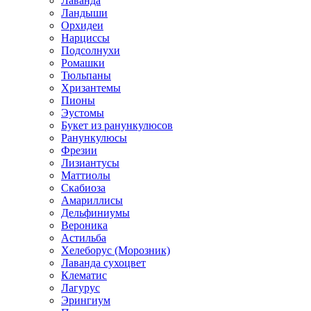
Лаванда
Ландыши
Орхидеи
Нарциссы
Подсолнухи
Ромашки
Тюльпаны
Хризантемы
Пионы
Эустомы
Букет из ранункулюсов
Ранункулюсы
Фрезии
Лизиантусы
Маттиолы
Скабиоза
Амариллисы
Дельфиниумы
Вероника
Астильба
Хелеборус (Морозник)
Лаванда сухоцвет
Клематис
Лагурус
Эрингиум