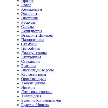
Протея
Лотос
Хеликрисум
Эвкалипт
Писташки
Рускусы
Салалы
Аспидистры
Эвкалипт Цинереа
Папоротники
Скаммии
Гипсофилы
Диантус грины
Антуриумы
Стрелиции
Брассика
Пионовидные розы
Кустовые розы
Орнитогалумы
Хамелациумы
Нигелла
Лотосовая головка
Тилландсия
Букет из Колокольчиков
Букет из Ирисов