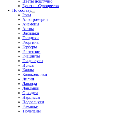
Цветы поштучно
Букет из Сухоцветов
По составу
Розы
Альстромерии
Анемоны
Астры
Васильки
Гвоздики
Георгины
Герберы
Гортензии
Гиацинты
Гладиолусы
Ирисы
Каллы
Колокольчики
Лилии
Лаванда
Ландыши
Орхидеи
Нарциссы
Подсолнухи
Ромашки
Тюльпаны