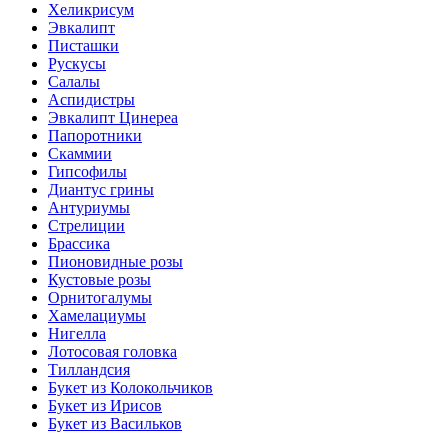
Хеликрисум
Эвкалипт
Писташки
Рускусы
Салалы
Аспидистры
Эвкалипт Цинереа
Папоротники
Скаммии
Гипсофилы
Диантус грины
Антуриумы
Стрелиции
Брассика
Пионовидные розы
Кустовые розы
Орнитогалумы
Хамелациумы
Нигелла
Лотосовая головка
Тилландсия
Букет из Колокольчиков
Букет из Ирисов
Букет из Васильков