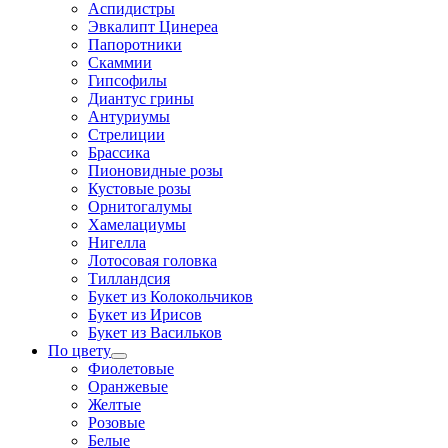
Аспидистры
Эвкалипт Цинереа
Папоротники
Скаммии
Гипсофилы
Диантус грины
Антуриумы
Стрелиции
Брассика
Пионовидные розы
Кустовые розы
Орнитогалумы
Хамелациумы
Нигелла
Лотосовая головка
Тилландсия
Букет из Колокольчиков
Букет из Ирисов
Букет из Васильков
По цвету
Фиолетовые
Оранжевые
Желтые
Розовые
Белые