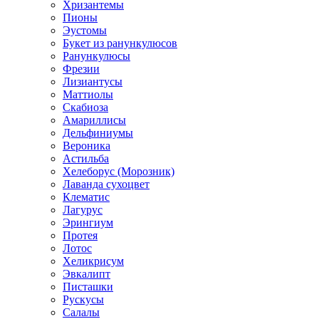
Хризантемы
Пионы
Эустомы
Букет из ранункулюсов
Ранункулюсы
Фрезии
Лизиантусы
Маттиолы
Скабиоза
Амариллисы
Дельфиниумы
Вероника
Астильба
Хелеборус (Морозник)
Лаванда сухоцвет
Клематис
Лагурус
Эрингиум
Протея
Лотос
Хеликрисум
Эвкалипт
Писташки
Рускусы
Салалы