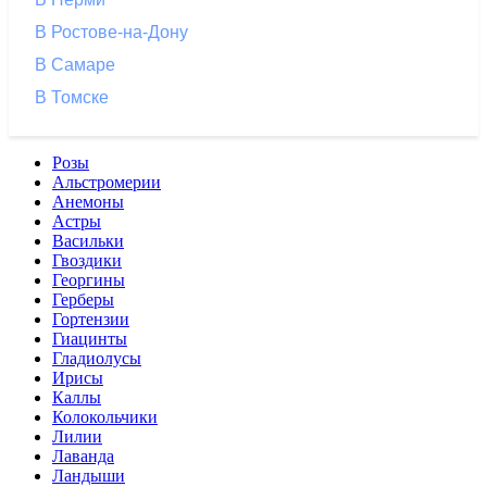
В Ростове-на-Дону
В Самаре
В Томске
Розы
Альстромерии
Анемоны
Астры
Васильки
Гвоздики
Георгины
Герберы
Гортензии
Гиацинты
Гладиолусы
Ирисы
Каллы
Колокольчики
Лилии
Лаванда
Ландыши