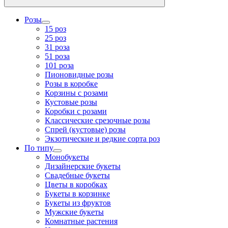
Розы
15 роз
25 роз
31 роза
51 роза
101 роза
Пионовидные розы
Розы в коробке
Корзины с розами
Кустовые розы
Коробки с розами
Классические срезочные розы
Спрей (кустовые) розы
Экзотические и редкие сорта роз
По типу
Монобукеты
Дизайнерские букеты
Свадебные букеты
Цветы в коробках
Букеты в корзинке
Букеты из фруктов
Мужские букеты
Комнатные растения