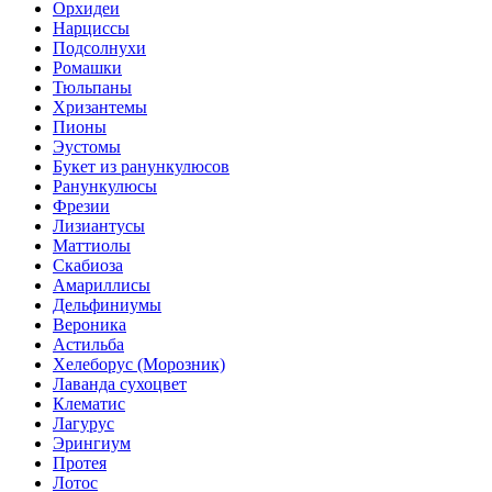
Орхидеи
Нарциссы
Подсолнухи
Ромашки
Тюльпаны
Хризантемы
Пионы
Эустомы
Букет из ранункулюсов
Ранункулюсы
Фрезии
Лизиантусы
Маттиолы
Скабиоза
Амариллисы
Дельфиниумы
Вероника
Астильба
Хелеборус (Морозник)
Лаванда сухоцвет
Клематис
Лагурус
Эрингиум
Протея
Лотос