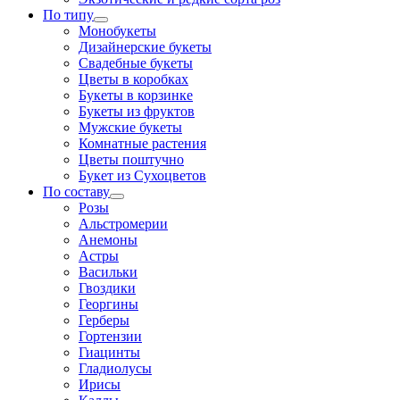
По типу
Монобукеты
Дизайнерские букеты
Свадебные букеты
Цветы в коробках
Букеты в корзинке
Букеты из фруктов
Мужские букеты
Комнатные растения
Цветы поштучно
Букет из Сухоцветов
По составу
Розы
Альстромерии
Анемоны
Астры
Васильки
Гвоздики
Георгины
Герберы
Гортензии
Гиацинты
Гладиолусы
Ирисы