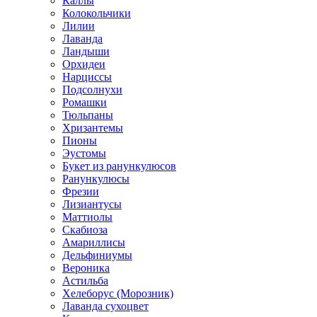
Каллы
Колокольчики
Лилии
Лаванда
Ландыши
Орхидеи
Нарциссы
Подсолнухи
Ромашки
Тюльпаны
Хризантемы
Пионы
Эустомы
Букет из ранункулюсов
Ранункулюсы
Фрезии
Лизиантусы
Маттиолы
Скабиоза
Амариллисы
Дельфиниумы
Вероника
Астильба
Хелеборус (Морозник)
Лаванда сухоцвет