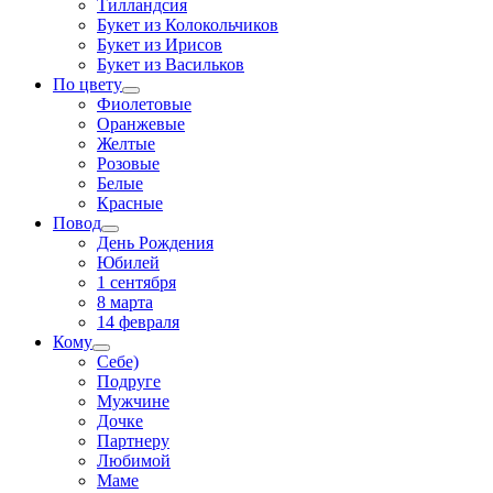
Тилландсия
Букет из Колокольчиков
Букет из Ирисов
Букет из Васильков
По цвету
Фиолетовые
Оранжевые
Желтые
Розовые
Белые
Красные
Повод
День Рождения
Юбилей
1 сентября
8 марта
14 февраля
Кому
Себе)
Подруге
Мужчине
Дочке
Партнеру
Любимой
Маме