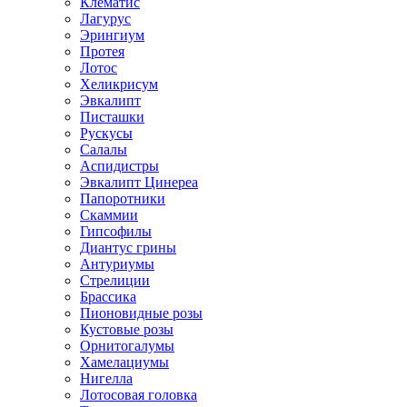
Клематис
Лагурус
Эрингиум
Протея
Лотос
Хеликрисум
Эвкалипт
Писташки
Рускусы
Салалы
Аспидистры
Эвкалипт Цинереа
Папоротники
Скаммии
Гипсофилы
Диантус грины
Антуриумы
Стрелиции
Брассика
Пионовидные розы
Кустовые розы
Орнитогалумы
Хамелациумы
Нигелла
Лотосовая головка