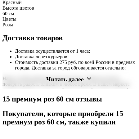
Красный
Высота цветов
60 см
Цветы
Розы
Доставка товаров
Доставка осуществляется от 1 часа;
Доставка через курьеров;
Стоимость доставки 275 руб. по всей России в пределах
города. Доставка за город обговаривается отдельно;
Читать далее
Наша служба работает круглосуточно, чтобы вы могли
подарить радость близким в любое время. В нашем маркете
можно оформить заказ онлайн с доставкой на дом или в офис
по всей территории РФ.
15 премиум роз 60 см отзывы
Нужна срочная отправка? Курьер привезет заказ в течение 60
минут или день в день в удобный интервал. Если вам важно
Покупатели, которые приобрели 15
вручить подарок ко времени, наш сервис доставки обеспечит
премиум роз 60 см, также купили
точность до минуты. Выбирайте, где купить и сколько стоит
подходящий вариант — быстрая доставка работает для вас
сегодня и ежедневно 24 часа в сутки.