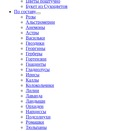
Цветы поштучно
Букет из Сухоцветов
По составу
Розы
Альстромерии
Анемоны
Астры
Васильки
Гвоздики
Георгины
Герберы
Гортензии
Гиацинты
Гладиолусы
Ирисы
Каллы
Колокольчики
Лилии
Лаванда
Ландыши
Орхидеи
Нарциссы
Подсолнухи
Ромашки
Тюльпаны