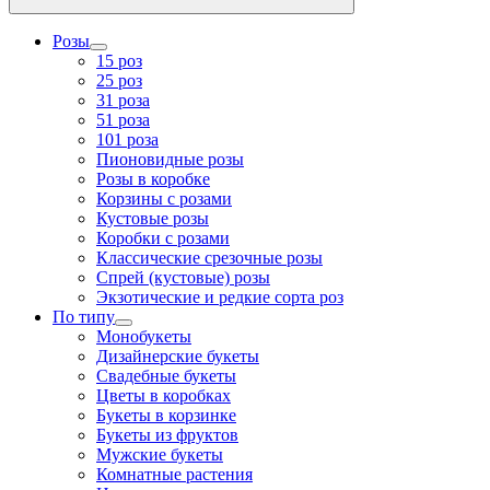
Розы
15 роз
25 роз
31 роза
51 роза
101 роза
Пионовидные розы
Розы в коробке
Корзины с розами
Кустовые розы
Коробки с розами
Классические срезочные розы
Спрей (кустовые) розы
Экзотические и редкие сорта роз
По типу
Монобукеты
Дизайнерские букеты
Свадебные букеты
Цветы в коробках
Букеты в корзинке
Букеты из фруктов
Мужские букеты
Комнатные растения