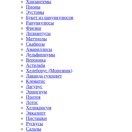
Хризантемы
Пионы
Эустомы
Букет из ранункулюсов
Ранункулюсы
Фрезии
Лизиантусы
Маттиолы
Скабиоза
Амариллисы
Дельфиниумы
Вероника
Астильба
Хелеборус (Морозник)
Лаванда сухоцвет
Клематис
Лагурус
Эрингиум
Протея
Лотос
Хеликрисум
Эвкалипт
Писташки
Рускусы
Салалы