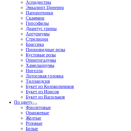
Аспидистры
Эвкалипт Цинереа
Папоротники
Скаммии
Гипсофилы
Диантус грины
Антуриумы
Стрелиции
Брассика
Пионовидные розы
Кустовые розы
Орнитогалумы
Хамелациумы
Нигелла
Лотосовая головка
Тилландсия
Букет из Колокольчиков
Букет из Ирисов
Букет из Васильков
По цвету
Фиолетовые
Оранжевые
Желтые
Розовые
Белые