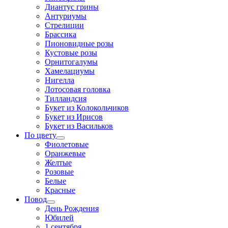
Диантус грины
Антуриумы
Стрелиции
Брассика
Пионовидные розы
Кустовые розы
Орнитогалумы
Хамелациумы
Нигелла
Лотосовая головка
Тилландсия
Букет из Колокольчиков
Букет из Ирисов
Букет из Васильков
По цвету
Фиолетовые
Оранжевые
Желтые
Розовые
Белые
Красные
Повод
День Рождения
Юбилей
1 сентября