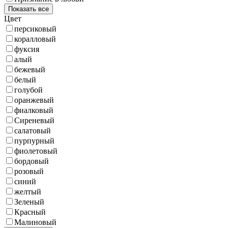
Показать все
Цвет
персиковый
коралловый
фуксия
алый
бежевый
белый
голубой
оранжевый
фиалковый
Сиреневый
салатовый
пурпурный
фиолетовый
бордовый
розовый
синий
желтый
Зеленый
Красный
Малиновый