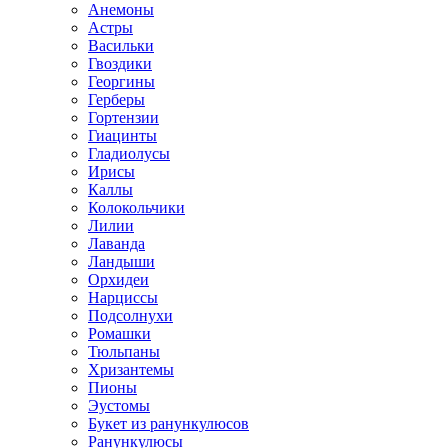
Анемоны
Астры
Васильки
Гвоздики
Георгины
Герберы
Гортензии
Гиацинты
Гладиолусы
Ирисы
Каллы
Колокольчики
Лилии
Лаванда
Ландыши
Орхидеи
Нарциссы
Подсолнухи
Ромашки
Тюльпаны
Хризантемы
Пионы
Эустомы
Букет из ранункулюсов
Ранункулюсы