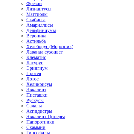
Фрезии
Лизиантусы
Маттиолы
Скабиоза
Амариллисы
Дельфиниумы
Вероника
Астильба
Хелеборус (Морозник)
Лаванда сухоцвет
Клематис
Лагурус
Эрингиум
Протея
Лотос
Хеликрисум
Эвкалипт
Писташки
Рускусы
Салалы
Аспидистры
Эвкалипт Цинереа
Папоротники
Скаммии
Гипсофилы