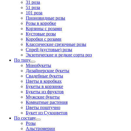
31 роза
51 роза
101 роза
Пионовидные розы
Розы в коробке
Корзины с розами
Кустовые розы
Коробки с розами
Классические срезочные розы
Спрей (кустовые) розы
Экзотические и редкие сорта роз
По типу
Монобукеты
Дизайнерские букеты
Свадебные букеты
Цветы в коробках
Букеты в корзинке
Букеты из фруктов
Мужские букеты
Комнатные растения
Цветы поштучно
Букет из Сухоцветов
По составу
Розы
Альстромерии