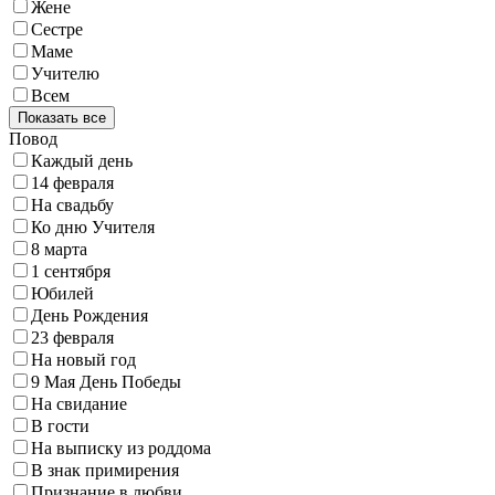
Жене
Сестре
Маме
Учителю
Всем
Показать все
Повод
Каждый день
14 февраля
На свадьбу
Ко дню Учителя
8 марта
1 сентября
Юбилей
День Рождения
23 февраля
На новый год
9 Мая День Победы
На свидание
В гости
На выписку из роддома
В знак примирения
Признание в любви