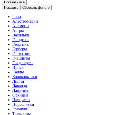
Показать все
Сбросить фильтр
Розы
Альстромерии
Анемоны
Астры
Васильки
Гвоздики
Георгины
Герберы
Гортензии
Гиацинты
Гладиолусы
Ирисы
Каллы
Колокольчики
Лилии
Лаванда
Ландыши
Орхидеи
Нарциссы
Подсолнухи
Ромашки
Тюльпаны