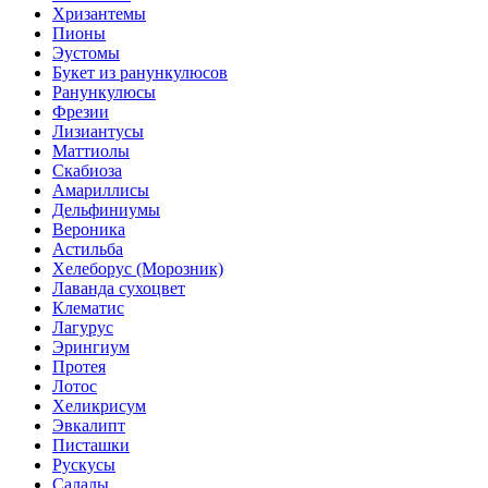
Хризантемы
Пионы
Эустомы
Букет из ранункулюсов
Ранункулюсы
Фрезии
Лизиантусы
Маттиолы
Скабиоза
Амариллисы
Дельфиниумы
Вероника
Астильба
Хелеборус (Морозник)
Лаванда сухоцвет
Клематис
Лагурус
Эрингиум
Протея
Лотос
Хеликрисум
Эвкалипт
Писташки
Рускусы
Салалы