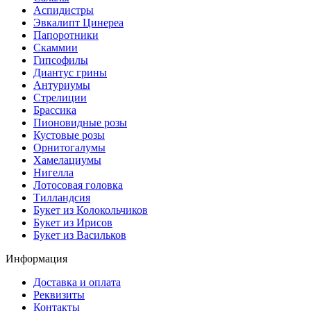
Аспидистры
Эвкалипт Цинереа
Папоротники
Скаммии
Гипсофилы
Диантус грины
Антуриумы
Стрелиции
Брассика
Пионовидные розы
Кустовые розы
Орнитогалумы
Хамелациумы
Нигелла
Лотосовая головка
Тилландсия
Букет из Колокольчиков
Букет из Ирисов
Букет из Васильков
Информация
Доставка и оплата
Реквизиты
Контакты