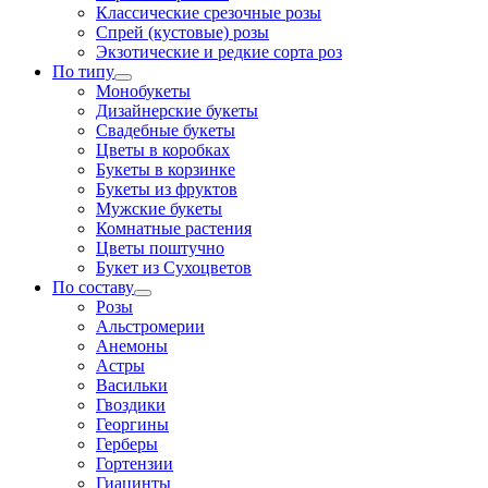
Классические срезочные розы
Спрей (кустовые) розы
Экзотические и редкие сорта роз
По типу
Монобукеты
Дизайнерские букеты
Свадебные букеты
Цветы в коробках
Букеты в корзинке
Букеты из фруктов
Мужские букеты
Комнатные растения
Цветы поштучно
Букет из Сухоцветов
По составу
Розы
Альстромерии
Анемоны
Астры
Васильки
Гвоздики
Георгины
Герберы
Гортензии
Гиацинты