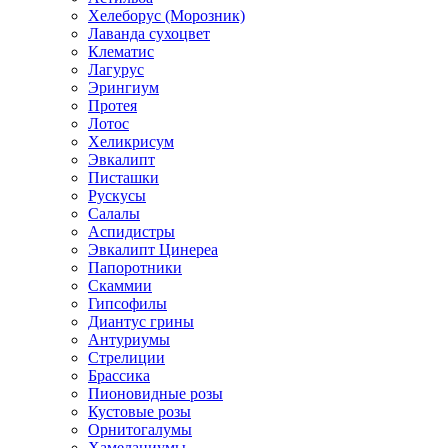
Хелеборус (Морозник)
Лаванда сухоцвет
Клематис
Лагурус
Эрингиум
Протея
Лотос
Хеликрисум
Эвкалипт
Писташки
Рускусы
Салалы
Аспидистры
Эвкалипт Цинереа
Папоротники
Скаммии
Гипсофилы
Диантус грины
Антуриумы
Стрелиции
Брассика
Пионовидные розы
Кустовые розы
Орнитогалумы
Хамелациумы