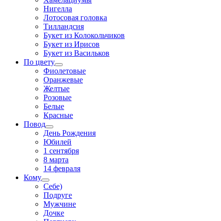
Нигелла
Лотосовая головка
Тилландсия
Букет из Колокольчиков
Букет из Ирисов
Букет из Васильков
По цвету
Фиолетовые
Оранжевые
Желтые
Розовые
Белые
Красные
Повод
День Рождения
Юбилей
1 сентября
8 марта
14 февраля
Кому
Себе)
Подруге
Мужчине
Дочке