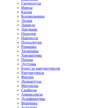
Гладиолусы
Ирисы
Каллы
Колокольчики
Лилии
Лаванда
Ландыши
Орхидеи
Нарциссы
Подсолнухи
Ромашки
Тюльпаны
Хризантемы
Пионы
Эустомы
Букет из ранункулюсов
Ранункулюсы
Фрезии
Лизиантусы
Маттиолы
Скабиоза
Амариллисы
Дельфиниумы
Вероника
Астильба