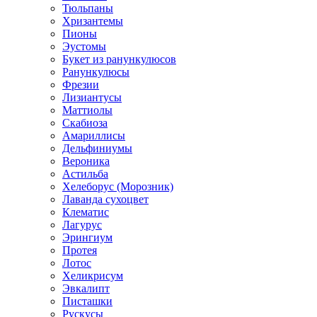
Тюльпаны
Хризантемы
Пионы
Эустомы
Букет из ранункулюсов
Ранункулюсы
Фрезии
Лизиантусы
Маттиолы
Скабиоза
Амариллисы
Дельфиниумы
Вероника
Астильба
Хелеборус (Морозник)
Лаванда сухоцвет
Клематис
Лагурус
Эрингиум
Протея
Лотос
Хеликрисум
Эвкалипт
Писташки
Рускусы