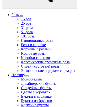
Розы
15 роз
25 роз
31 роза
51 роза
101 роза
Пионовидные розы
Розы в коробке
Корзины с розами
Кустовые розы
Коробки с розами
Классические срезочные розы
Спрей (кустовые) розы
Экзотические и редкие сорта роз
По типу
Монобукеты
Дизайнерские букеты
Свадебные букеты
Цветы в коробках
Букеты в корзинке
Букеты из фруктов
Мужские букеты