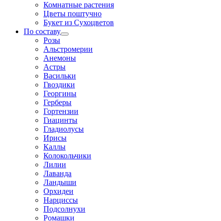
Комнатные растения
Цветы поштучно
Букет из Сухоцветов
По составу
Розы
Альстромерии
Анемоны
Астры
Васильки
Гвоздики
Георгины
Герберы
Гортензии
Гиацинты
Гладиолусы
Ирисы
Каллы
Колокольчики
Лилии
Лаванда
Ландыши
Орхидеи
Нарциссы
Подсолнухи
Ромашки