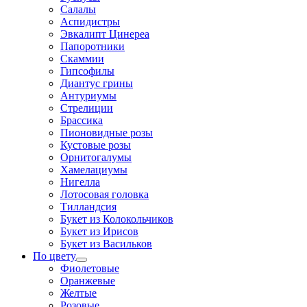
Салалы
Аспидистры
Эвкалипт Цинереа
Папоротники
Скаммии
Гипсофилы
Диантус грины
Антуриумы
Стрелиции
Брассика
Пионовидные розы
Кустовые розы
Орнитогалумы
Хамелациумы
Нигелла
Лотосовая головка
Тилландсия
Букет из Колокольчиков
Букет из Ирисов
Букет из Васильков
По цвету
Фиолетовые
Оранжевые
Желтые
Розовые