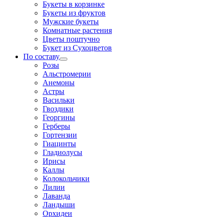
Букеты в корзинке
Букеты из фруктов
Мужские букеты
Комнатные растения
Цветы поштучно
Букет из Сухоцветов
По составу
Розы
Альстромерии
Анемоны
Астры
Васильки
Гвоздики
Георгины
Герберы
Гортензии
Гиацинты
Гладиолусы
Ирисы
Каллы
Колокольчики
Лилии
Лаванда
Ландыши
Орхидеи