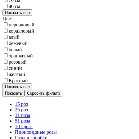
70 см
40 см
Показать все
Цвет
персиковый
коралловый
алый
бежевый
белый
оранжевый
розовый
синий
желтый
Красный
Показать все
Сбросить фильтр
15 роз
25 роз
31 роза
51 роза
101 роза
Пионовидные розы
Розы в коробке