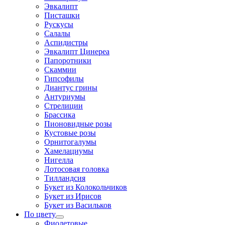
Эвкалипт
Писташки
Рускусы
Салалы
Аспидистры
Эвкалипт Цинереа
Папоротники
Скаммии
Гипсофилы
Диантус грины
Антуриумы
Стрелиции
Брассика
Пионовидные розы
Кустовые розы
Орнитогалумы
Хамелациумы
Нигелла
Лотосовая головка
Тилландсия
Букет из Колокольчиков
Букет из Ирисов
Букет из Васильков
По цвету
Фиолетовые