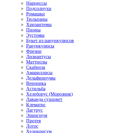
Нарциссы
Подсолнухи
Ромашки
Тюльпаны
Хризантемы
Пионы
Эустомы
Букет из ранункулюсов
Ранункулюсы
Фрезии
Лизиантусы
Маттиолы
Скабиоза
Амариллисы
Дельфиниумы
Вероника
Астильба
Хелеборус (Морозник)
Лаванда сухоцвет
Клематис
Лагурус
Эрингиум
Протея
Лотос
Хеликрисум