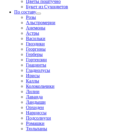
Цветы поштучно
Букет из Сухоцветов
По составу
Розы
Альстромерии
Анемоны
Астры
Васильки
Гвоздики
Георгины
Герберы
Гортензии
Гиацинты
Гладиолусы
Ирисы
Каллы
Колокольчики
Лилии
Лаванда
Ландыши
Орхидеи
Нарциссы
Подсолнухи
Ромашки
Тюльпаны