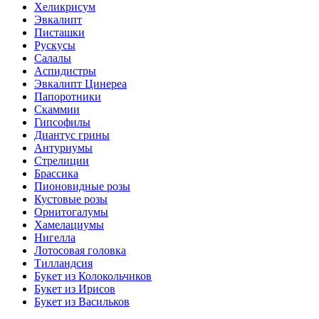
Хеликрисум
Эвкалипт
Писташки
Рускусы
Салалы
Аспидистры
Эвкалипт Цинереа
Папоротники
Скаммии
Гипсофилы
Диантус грины
Антуриумы
Стрелиции
Брассика
Пионовидные розы
Кустовые розы
Орнитогалумы
Хамелациумы
Нигелла
Лотосовая головка
Тилландсия
Букет из Колокольчиков
Букет из Ирисов
Букет из Васильков