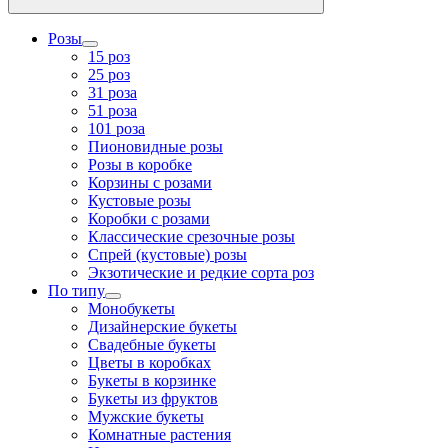
Розы
15 роз
25 роз
31 роза
51 роза
101 роза
Пионовидные розы
Розы в коробке
Корзины с розами
Кустовые розы
Коробки с розами
Классические срезочные розы
Спрей (кустовые) розы
Экзотические и редкие сорта роз
По типу
Монобукеты
Дизайнерские букеты
Свадебные букеты
Цветы в коробках
Букеты в корзинке
Букеты из фруктов
Мужские букеты
Комнатные растения