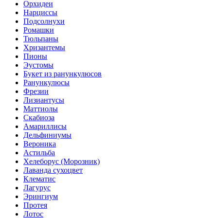
Орхидеи
Нарциссы
Подсолнухи
Ромашки
Тюльпаны
Хризантемы
Пионы
Эустомы
Букет из ранункулюсов
Ранункулюсы
Фрезии
Лизиантусы
Маттиолы
Скабиоза
Амариллисы
Дельфиниумы
Вероника
Астильба
Хелеборус (Морозник)
Лаванда сухоцвет
Клематис
Лагурус
Эрингиум
Протея
Лотос