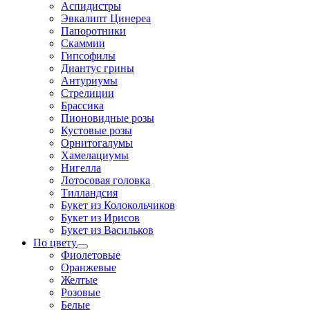
Аспидистры
Эвкалипт Цинереа
Папоротники
Скаммии
Гипсофилы
Диантус грины
Антуриумы
Стрелиции
Брассика
Пионовидные розы
Кустовые розы
Орнитогалумы
Хамелациумы
Нигелла
Лотосовая головка
Тилландсия
Букет из Колокольчиков
Букет из Ирисов
Букет из Васильков
По цвету
Фиолетовые
Оранжевые
Желтые
Розовые
Белые