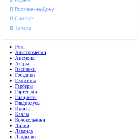
В Ростове-на-Дону
В Самаре
В Томске
Розы
Альстромерии
Анемоны
Астры
Васильки
Гвоздики
Георгины
Герберы
Гортензии
Гиацинты
Гладиолусы
Ирисы
Каллы
Колокольчики
Лилии
Лаванда
Ландыши