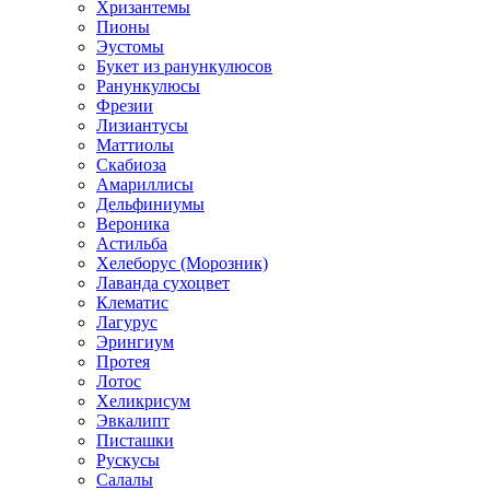
Хризантемы
Пионы
Эустомы
Букет из ранункулюсов
Ранункулюсы
Фрезии
Лизиантусы
Маттиолы
Скабиоза
Амариллисы
Дельфиниумы
Вероника
Астильба
Хелеборус (Морозник)
Лаванда сухоцвет
Клематис
Лагурус
Эрингиум
Протея
Лотос
Хеликрисум
Эвкалипт
Писташки
Рускусы
Салалы