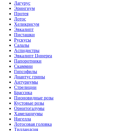
Лагурус
Эрингиум
Протея
Лотос
Хеликрисум
Эвкалипт
Писташки
Рускусы
Салалы
Аспидистры
Эвкалипт Цинереа
Папоротники
Скаммии
Гипсофилы
Диантус грины
Антуриумы
Стрелиции
Брассика
Пионовидные розы
Кустовые розы
Орнитогалумы
Хамелациумы
Нигелла
Лотосовая головка
Тилландсия