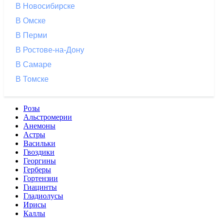
В Новосибирске
В Омске
В Перми
В Ростове-на-Дону
В Самаре
В Томске
Розы
Альстромерии
Анемоны
Астры
Васильки
Гвоздики
Георгины
Герберы
Гортензии
Гиацинты
Гладиолусы
Ирисы
Каллы