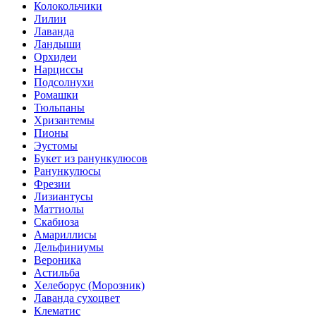
Колокольчики
Лилии
Лаванда
Ландыши
Орхидеи
Нарциссы
Подсолнухи
Ромашки
Тюльпаны
Хризантемы
Пионы
Эустомы
Букет из ранункулюсов
Ранункулюсы
Фрезии
Лизиантусы
Маттиолы
Скабиоза
Амариллисы
Дельфиниумы
Вероника
Астильба
Хелеборус (Морозник)
Лаванда сухоцвет
Клематис