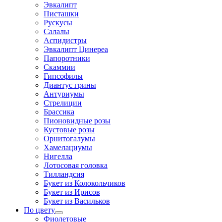
Эвкалипт
Писташки
Рускусы
Салалы
Аспидистры
Эвкалипт Цинереа
Папоротники
Скаммии
Гипсофилы
Диантус грины
Антуриумы
Стрелиции
Брассика
Пионовидные розы
Кустовые розы
Орнитогалумы
Хамелациумы
Нигелла
Лотосовая головка
Тилландсия
Букет из Колокольчиков
Букет из Ирисов
Букет из Васильков
По цвету
Фиолетовые