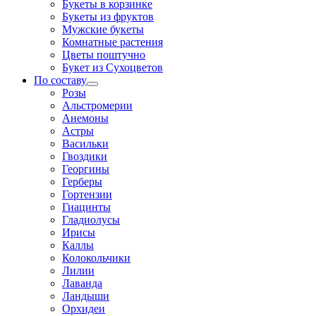
Букеты в корзинке
Букеты из фруктов
Мужские букеты
Комнатные растения
Цветы поштучно
Букет из Сухоцветов
По составу
Розы
Альстромерии
Анемоны
Астры
Васильки
Гвоздики
Георгины
Герберы
Гортензии
Гиацинты
Гладиолусы
Ирисы
Каллы
Колокольчики
Лилии
Лаванда
Ландыши
Орхидеи