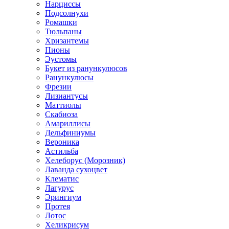
Нарциссы
Подсолнухи
Ромашки
Тюльпаны
Хризантемы
Пионы
Эустомы
Букет из ранункулюсов
Ранункулюсы
Фрезии
Лизиантусы
Маттиолы
Скабиоза
Амариллисы
Дельфиниумы
Вероника
Астильба
Хелеборус (Морозник)
Лаванда сухоцвет
Клематис
Лагурус
Эрингиум
Протея
Лотос
Хеликрисум