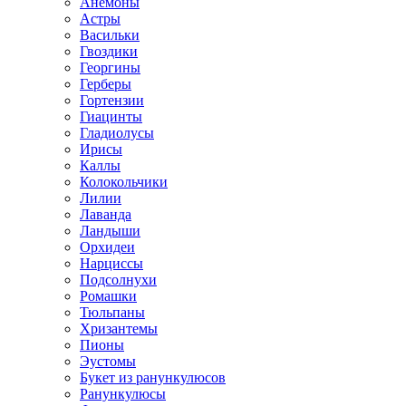
Анемоны
Астры
Васильки
Гвоздики
Георгины
Герберы
Гортензии
Гиацинты
Гладиолусы
Ирисы
Каллы
Колокольчики
Лилии
Лаванда
Ландыши
Орхидеи
Нарциссы
Подсолнухи
Ромашки
Тюльпаны
Хризантемы
Пионы
Эустомы
Букет из ранункулюсов
Ранункулюсы