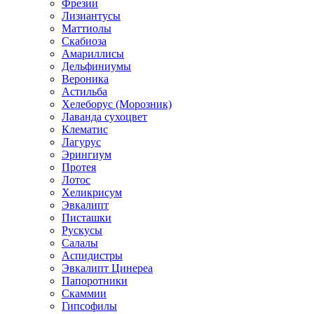
Фрезии
Лизиантусы
Маттиолы
Скабиоза
Амариллисы
Дельфиниумы
Вероника
Астильба
Хелеборус (Морозник)
Лаванда сухоцвет
Клематис
Лагурус
Эрингиум
Протея
Лотос
Хеликрисум
Эвкалипт
Писташки
Рускусы
Салалы
Аспидистры
Эвкалипт Цинереа
Папоротники
Скаммии
Гипсофилы