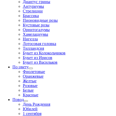
Диантус грины
Антуриумы
Стрелиции
Брассика
Пионовидные розы
Кустовые розы
Орнитогалумы
Хамелациумы
Нигелла
Лотосовая головка
Тилландсия
Букет из Колокольчиков
Букет из Ирисов
Букет из Васильков
По цвету
Фиолетовые
Оранжевые
Желтые
Розовые
Белые
Красные
Повод
День Рождения
Юбилей
1 сентября