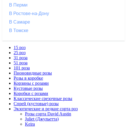
В Перми
В Ростове-на-Дону
В Самаре
В Томске
15 роз
25 роз
31 роза
51 роза
101 роза
Пионовидные розы
Розы в коробке
Корзины с розами
Кустовые розы
Коробки с розами
Классические срезочные розы
Спрей (кустовые) розы
Экзотические и редкие сорта роз
Розы сорта David Austin
Juliet (Джульетта)
Keira