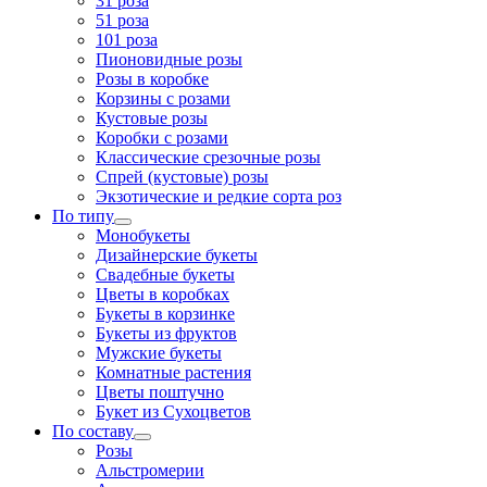
31 роза
51 роза
101 роза
Пионовидные розы
Розы в коробке
Корзины с розами
Кустовые розы
Коробки с розами
Классические срезочные розы
Спрей (кустовые) розы
Экзотические и редкие сорта роз
По типу
Монобукеты
Дизайнерские букеты
Свадебные букеты
Цветы в коробках
Букеты в корзинке
Букеты из фруктов
Мужские букеты
Комнатные растения
Цветы поштучно
Букет из Сухоцветов
По составу
Розы
Альстромерии