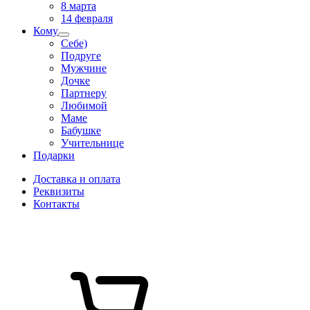
8 марта
14 февраля
Кому
Себе)
Подруге
Мужчине
Дочке
Партнеру
Любимой
Маме
Бабушке
Учительнице
Подарки
Доставка и оплата
Реквизиты
Контакты