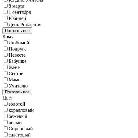
8 марта
1 сентября
Юбилей
День Рождения
Показать все
Кому
Любимой
Подруге
Невесте
Бабушке
Жене
Сестре
Маме
Учителю
Показать все
Цвет
золотой
коралловый
бежевый
белый
Сиреневый
салатовый