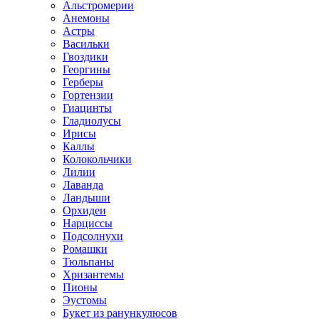
Альстромерии
Анемоны
Астры
Васильки
Гвоздики
Георгины
Герберы
Гортензии
Гиацинты
Гладиолусы
Ирисы
Каллы
Колокольчики
Лилии
Лаванда
Ландыши
Орхидеи
Нарциссы
Подсолнухи
Ромашки
Тюльпаны
Хризантемы
Пионы
Эустомы
Букет из ранункулюсов