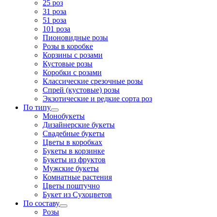
25 роз
31 роза
51 роза
101 роза
Пионовидные розы
Розы в коробке
Корзины с розами
Кустовые розы
Коробки с розами
Классические срезочные розы
Спрей (кустовые) розы
Экзотические и редкие сорта роз
По типу
Монобукеты
Дизайнерские букеты
Свадебные букеты
Цветы в коробках
Букеты в корзинке
Букеты из фруктов
Мужские букеты
Комнатные растения
Цветы поштучно
Букет из Сухоцветов
По составу
Розы