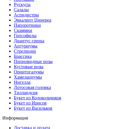
Рускусы
Салалы
Аспидистры
Эвкалипт Цинереа
Папоротники
Скаммии
Гипсофилы
Диантус грины
Антуриумы
Стрелиции
Брассика
Пионовидные розы
Кустовые розы
Орнитогалумы
Хамелациумы
Нигелла
Лотосовая головка
Тилландсия
Букет из Колокольчиков
Букет из Ирисов
Букет из Васильков
Информация
Доставка и оплата