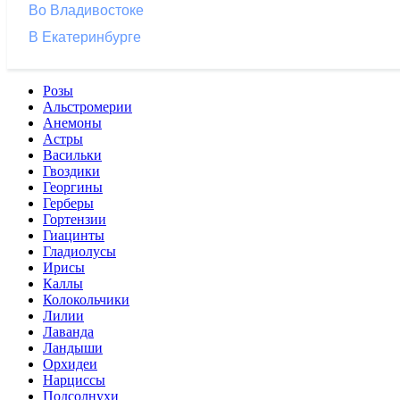
Во Владивостоке
В Екатеринбурге
Розы
Альстромерии
Анемоны
Астры
Васильки
Гвоздики
Георгины
Герберы
Гортензии
Гиацинты
Гладиолусы
Ирисы
Каллы
Колокольчики
Лилии
Лаванда
Ландыши
Орхидеи
Нарциссы
Подсолнухи