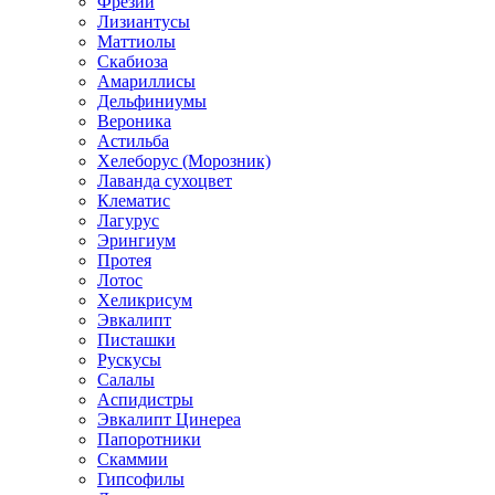
Фрезии
Лизиантусы
Маттиолы
Скабиоза
Амариллисы
Дельфиниумы
Вероника
Астильба
Хелеборус (Морозник)
Лаванда сухоцвет
Клематис
Лагурус
Эрингиум
Протея
Лотос
Хеликрисум
Эвкалипт
Писташки
Рускусы
Салалы
Аспидистры
Эвкалипт Цинереа
Папоротники
Скаммии
Гипсофилы