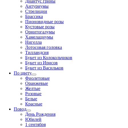
Диантус грины
Антуриумы
Стрелиции
Брассика
Пионовидные розы
Кустовые розы
Орнитогалумы
Хамелациумы
Нигелла
Лотосовая головка
Тилландсия
Букет из Колокольчиков
Букет из Ирисов
Букет из Васильков
По цвету
Фиолетовые
Оранжевые
Желтые
Розовые
Белые
Красные
Повод
День Рождения
Юбилей
1 сентября