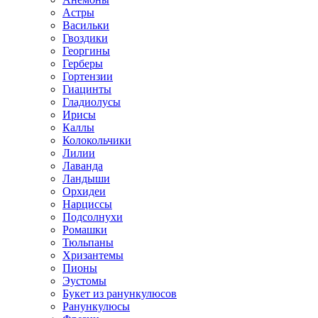
Астры
Васильки
Гвоздики
Георгины
Герберы
Гортензии
Гиацинты
Гладиолусы
Ирисы
Каллы
Колокольчики
Лилии
Лаванда
Ландыши
Орхидеи
Нарциссы
Подсолнухи
Ромашки
Тюльпаны
Хризантемы
Пионы
Эустомы
Букет из ранункулюсов
Ранункулюсы