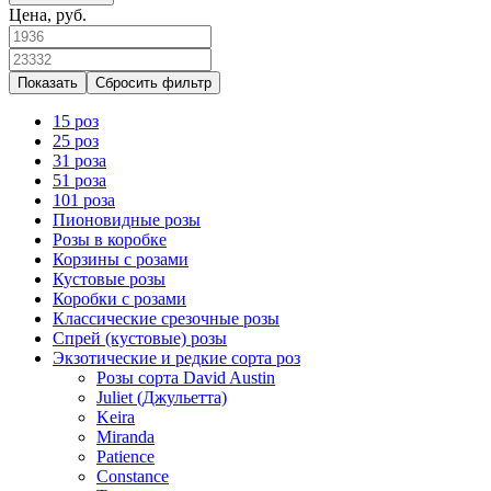
Цена, руб.
Сбросить фильтр
15 роз
25 роз
31 роза
51 роза
101 роза
Пионовидные розы
Розы в коробке
Корзины с розами
Кустовые розы
Коробки с розами
Классические срезочные розы
Спрей (кустовые) розы
Экзотические и редкие сорта роз
Розы сорта David Austin
Juliet (Джульетта)
Keira
Miranda
Patience
Constance