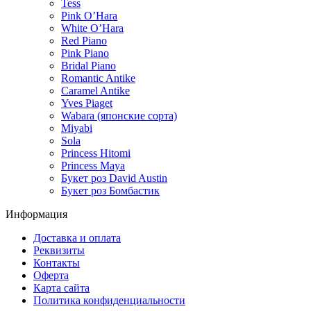
Tess
Pink O’Hara
White O’Hara
Red Piano
Pink Piano
Bridal Piano
Romantic Antike
Caramel Antike
Yves Piaget
Wabara (японские сорта)
Miyabi
Sola
Princess Hitomi
Princess Maya
Букет роз David Austin
Букет роз Бомбастик
Информация
Доставка и оплата
Реквизиты
Контакты
Оферта
Карта сайта
Политика конфиденциальности