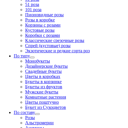
51 роза
101 роза
Пионовидные розы
Розы в коробке
Корзины с розами
Кустовые розы
Коробки с розами
Классические срезочные розы
Спрей (кустовые) розы
Экзотические и редкие сорта роз
По типу
Монобукеты
Дизайнерские букеты
Свадебные букеты
Цветы в коробках
Букеты в корзинке
Букеты из фруктов
Мужские букеты
Комнатные растения
Цветы поштучно
Букет из Сухоцветов
По составу
Розы
Альстромерии
Анемоны