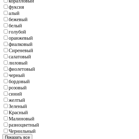
коралловый
фуксия
алый
бежевый
белый
голубой
оранжевый
фиалковый
Сиреневый
салатовый
лиловый
фиолетовый
черный
бордовый
розовый
синий
желтый
Зеленый
Красный
Малиновый
разноцветный
Чернильный
Показать все