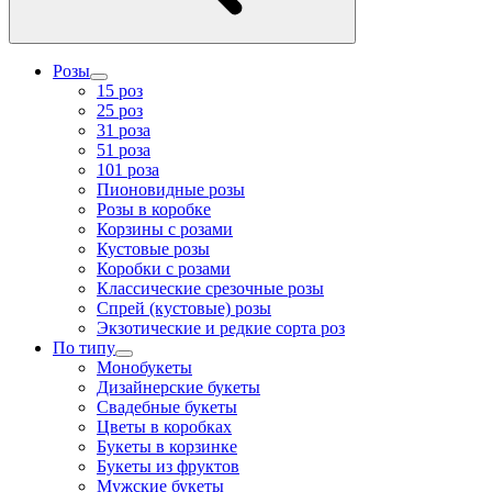
Розы
15 роз
25 роз
31 роза
51 роза
101 роза
Пионовидные розы
Розы в коробке
Корзины с розами
Кустовые розы
Коробки с розами
Классические срезочные розы
Спрей (кустовые) розы
Экзотические и редкие сорта роз
По типу
Монобукеты
Дизайнерские букеты
Свадебные букеты
Цветы в коробках
Букеты в корзинке
Букеты из фруктов
Мужские букеты