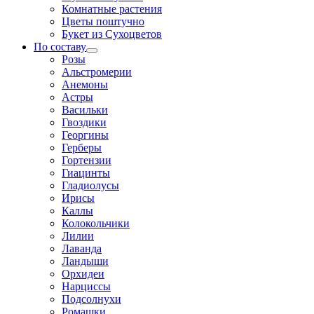
Комнатные растения
Цветы поштучно
Букет из Сухоцветов
По составу
Розы
Альстромерии
Анемоны
Астры
Васильки
Гвоздики
Георгины
Герберы
Гортензии
Гиацинты
Гладиолусы
Ирисы
Каллы
Колокольчики
Лилии
Лаванда
Ландыши
Орхидеи
Нарциссы
Подсолнухи
Ромашки