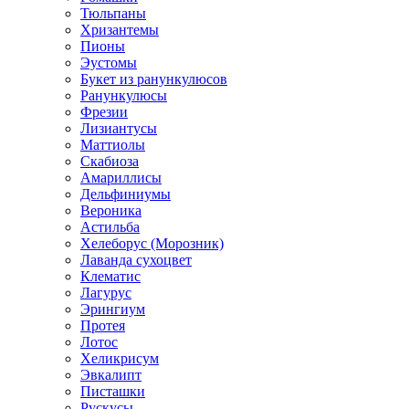
Тюльпаны
Хризантемы
Пионы
Эустомы
Букет из ранункулюсов
Ранункулюсы
Фрезии
Лизиантусы
Маттиолы
Скабиоза
Амариллисы
Дельфиниумы
Вероника
Астильба
Хелеборус (Морозник)
Лаванда сухоцвет
Клематис
Лагурус
Эрингиум
Протея
Лотос
Хеликрисум
Эвкалипт
Писташки
Рускусы