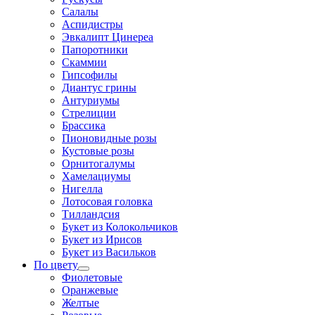
Салалы
Аспидистры
Эвкалипт Цинереа
Папоротники
Скаммии
Гипсофилы
Диантус грины
Антуриумы
Стрелиции
Брассика
Пионовидные розы
Кустовые розы
Орнитогалумы
Хамелациумы
Нигелла
Лотосовая головка
Тилландсия
Букет из Колокольчиков
Букет из Ирисов
Букет из Васильков
По цвету
Фиолетовые
Оранжевые
Желтые