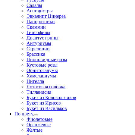
Салалы
Аспидистры
Эвкалипт Цинереа
Папоротники
Скаммии
Гипсофилы
Диантус грины
Антуриумы
Стрелиции
Брассика
Пионовидные розы
Кустовые розы
Орнитогалумы
Хамелациумы
Нигелла
Лотосовая головка
Тилландсия
Букет из Колокольчиков
Букет из Ирисов
Букет из Васильков
По цвету
Фиолетовые
Оранжевые
Желтые