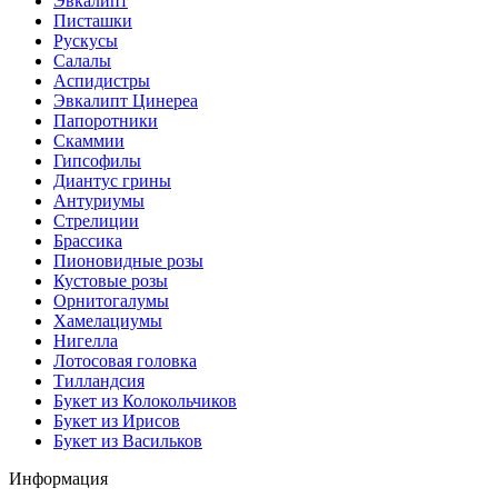
Эвкалипт
Писташки
Рускусы
Салалы
Аспидистры
Эвкалипт Цинереа
Папоротники
Скаммии
Гипсофилы
Диантус грины
Антуриумы
Стрелиции
Брассика
Пионовидные розы
Кустовые розы
Орнитогалумы
Хамелациумы
Нигелла
Лотосовая головка
Тилландсия
Букет из Колокольчиков
Букет из Ирисов
Букет из Васильков
Информация