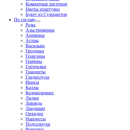
Комнатные растения
Цветы поштучно
Букет из Сухоцветов
По составу
Розы
Альстромерии
Анемоны
Астры
Васильки
Гвоздики
Георгины
Герберы
Гортензии
Гиацинты
Гладиолусы
Ирисы
Каллы
Колокольчики
Лилии
Лаванда
Ландыши
Орхидеи
Нарциссы
Подсолнухи
Ромашки