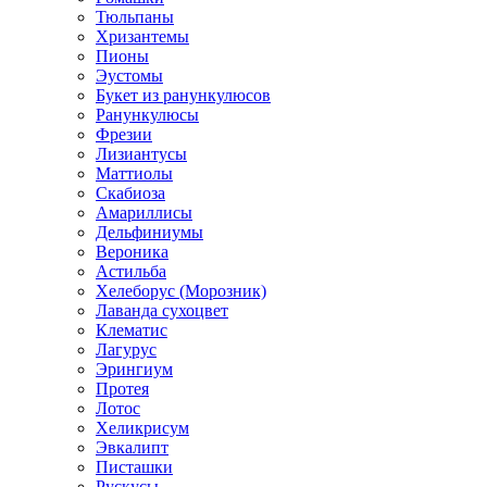
Тюльпаны
Хризантемы
Пионы
Эустомы
Букет из ранункулюсов
Ранункулюсы
Фрезии
Лизиантусы
Маттиолы
Скабиоза
Амариллисы
Дельфиниумы
Вероника
Астильба
Хелеборус (Морозник)
Лаванда сухоцвет
Клематис
Лагурус
Эрингиум
Протея
Лотос
Хеликрисум
Эвкалипт
Писташки
Рускусы