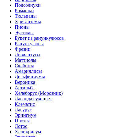
Подсолнухи
Ромашки
Тюльпаны
Хризантемы
Пионы
Эустомы
Букет из ранункулюсов
Ранункулюсы
Фрезии
Лизиантусы
Маттиолы
Скабиоза
Амариллисы
Дельфиниумы
Вероника
Астильба
Хелеборус (Морозник)
Лаванда сухоцвет
Клематис
Лагурус
Эрингиум
Протея
Лотос
Хеликрисум